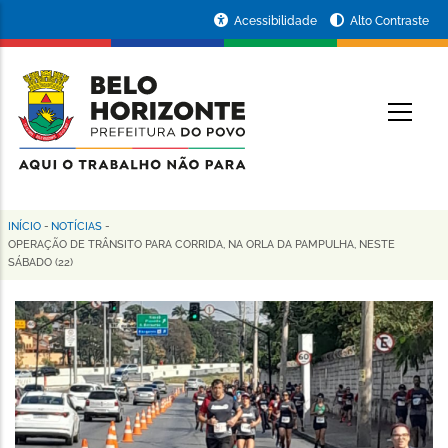
Pular
Portal
Acessibilidade
Alto Contraste
para
da
o
conteúdo
Prefeitura
O
principal
de
Belo
Horizonte
INÍCIO
-
NOTÍCIAS
-
Trilha
OPERAÇÃO DE TRÂNSITO PARA CORRIDA, NA ORLA DA PAMPULHA, NESTE
SÁBADO (22)
de
navegação