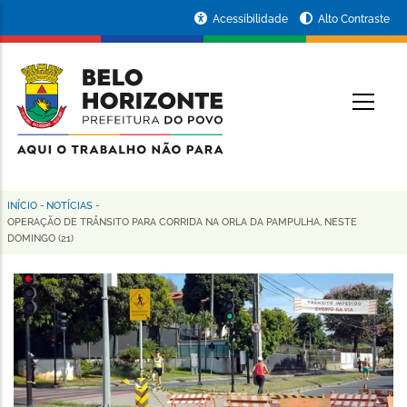
Pular
Portal
Acessibilidade
Alto Contraste
para
da
o
conteúdo
Prefeitura
O
principal
de
Belo
Horizonte
INÍCIO
-
NOTÍCIAS
-
Trilha
OPERAÇÃO DE TRÂNSITO PARA CORRIDA NA ORLA DA PAMPULHA, NESTE
DOMINGO (21)
de
navegação