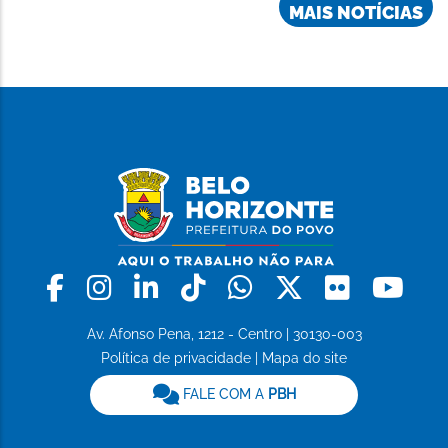
MAIS NOTÍCIAS
Facebook
Instagram
Linkedin
Tiktok
Whatsapp
X
Flickr
Yo
Av. Afonso Pena, 1212 - Centro | 30130-003
Política de privacidade
|
Mapa do site
FALE COM A
PBH