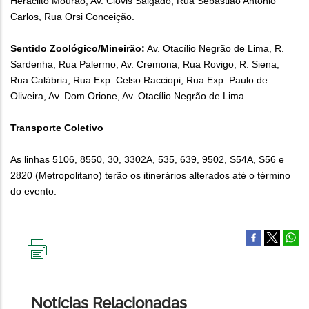
Heráclito Mourão, Av. Clóvis Salgado, Rua Sebastião Antônio
Carlos, Rua Orsi Conceição.
Sentido Zoológico/Mineirão:
Av. Otacílio Negrão de Lima, R.
Sardenha, Rua Palermo, Av. Cremona, Rua Rovigo, R. Siena,
Rua Calábria, Rua Exp. Celso Racciopi, Rua Exp. Paulo de
Oliveira, Av. Dom Orione, Av. Otacílio Negrão de Lima.
Transporte Coletivo
As linhas 5106, 8550, 30, 3302A, 535, 639, 9502, S54A, S56 e
2820 (Metropolitano) terão os itinerários alterados até o término
do evento.
IMPRIMIR
ESTA
PÁGINA
Notícias Relacionadas