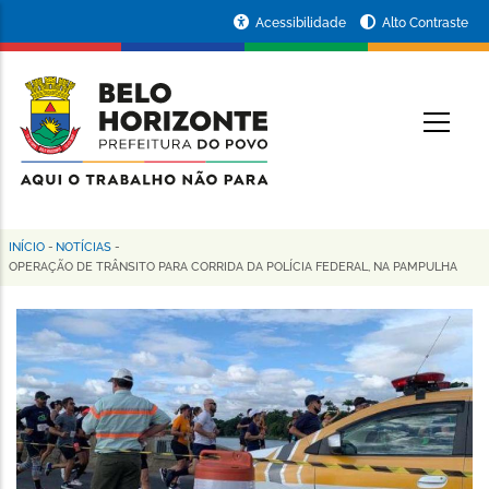
Pular
Portal
Acessibilidade
Alto Contraste
para
da
o
conteúdo
Prefeitura
O
principal
de
Belo
Horizonte
INÍCIO
-
NOTÍCIAS
-
Trilha
OPERAÇÃO DE TRÂNSITO PARA CORRIDA DA POLÍCIA FEDERAL, NA PAMPULHA
de
navegação