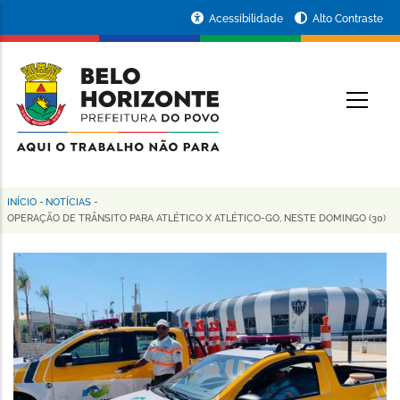
Pular
Portal
Acessibilidade
Alto Contraste
para
da
o
conteúdo
Prefeitura
O
principal
de
Belo
Horizonte
INÍCIO
-
NOTÍCIAS
-
Trilha
OPERAÇÃO DE TRÂNSITO PARA ATLÉTICO X ATLÉTICO-GO, NESTE DOMINGO (30)
de
navegação