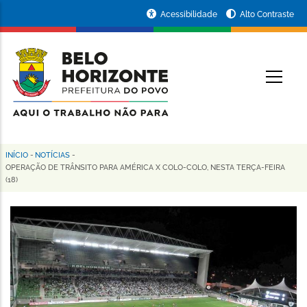
Pular
Portal
Acessibilidade
Alto Contraste
para
da
o
conteúdo
Prefeitura
O
principal
de
Belo
Horizonte
INÍCIO
-
NOTÍCIAS
-
Trilha
OPERAÇÃO DE TRÂNSITO PARA AMÉRICA X COLO-COLO, NESTA TERÇA-FEIRA
(18)
de
navegação