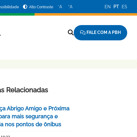
−
+
A
A
EN
PT
ES
ssibilidade
Alto Contraste
FALE COM A PBH
A
as Relacionadas
ça Abrigo Amigo e Próxima
para mais segurança e
cia nos pontos de ônibus