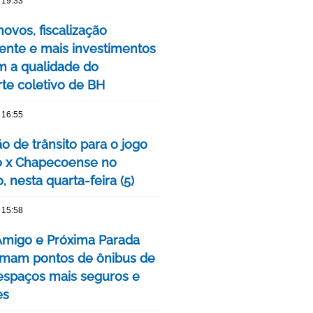
 19:33
ovos, fiscalização
nte e mais investimentos
m a qualidade do
rte coletivo de BH
 16:55
o de trânsito para o jogo
o x Chapecoense no
, nesta quarta-feira (5)
 15:58
Amigo e Próxima Parada
rmam pontos de ônibus de
spaços mais seguros e
es