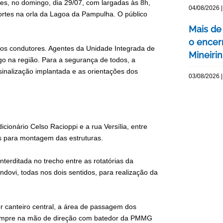
s, no domingo, dia 29/07, com largadas às 8h,
04/08/2026 |
portes na orla da Lagoa da Pampulha. O público
Mais de
o encer
 dos condutores. Agentes da Unidade Integrada de
Mineiri
go na região. Para a segurança de todos, a
sinalização implantada e as orientações dos
03/08/2026 |
cionário Celso Racioppi e a rua Versília, entre
as para montagem das estruturas.
nterditada no trecho entre as rotatórias da
dovi, todas nos dois sentidos, para realização da
or canteiro central, a área de passagem dos
o sempre na mão de direção com batedor da PMMG