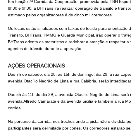
Em função 7ª Corrida da Cooperação, promovida pela TBH Esporte
8h30 e 9h30, a BHTrans irá realizar operação de trânsito e trans
estimado pelos organizadores é de cinco mil corredores.
Os locais estão sinalizados com faixas de tecido para orientação
Trânsito, BHTrans, PMMG e Guarda Municipal, irão operar o tráfe
BHTrans orienta os motoristas a redobrar a atenção e respeitar a 
agentes de trânsito durante a operação.
AÇÕES OPERACIONAIS
Das 7h de sábado, dia 28, às 15h de domingo, dia 29, a rua Expedi
avenida Otacílio Negrão de Lima e rua Calábria, serão interditad
Das 5h às 11h do dia 29, a avenida Otacílio Negrão de Lima será i
avenida Alfredo Camarate e da avenida Sicília e também a rua Mon
corrida.
No percurso da corrida, nos trechos onde a pista não é dividida p
participantes será delimitada por cones. Os corredores estarã