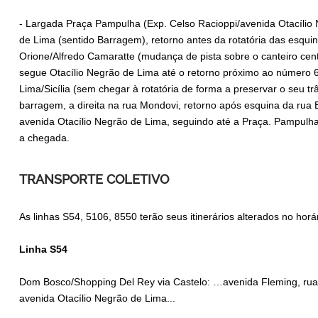
- Largada Praça Pampulha (Exp. Celso Racioppi/avenida Otacílio 
de Lima (sentido Barragem), retorno antes da rotatória das esqu
Orione/Alfredo Camaratte (mudança de pista sobre o canteiro centra
segue Otacílio Negrão de Lima até o retorno próximo ao número 68
Lima/Sicília (sem chegar à rotatória de forma a preservar o seu tr
barragem, a direita na rua Mondovi, retorno após esquina da rua Ba
avenida Otacílio Negrão de Lima, seguindo até a Praça. Pampulha,
a chegada.
TRANSPORTE COLETIVO
As linhas S54, 5106, 8550 terão seus itinerários alterados no horá
Linha S54
Dom Bosco/Shopping Del Rey via Castelo: …avenida Fleming, rua 
avenida Otacílio Negrão de Lima...