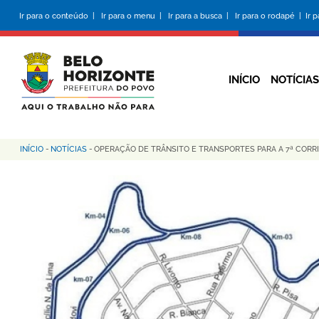
Pular
Ir para o conteúdo |
Ir para o menu |
Ir para a busca |
Ir para o rodapé |
Ir 
para
o
conteúdo
principal
INÍCIO
NOTÍCIAS
INÍCIO
-
NOTÍCIAS
-
OPERAÇÃO DE TRÂNSITO E TRANSPORTES PARA A 7ª COR
Trilha
de
navegação