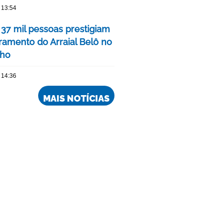
 13:54
 37 mil pessoas prestigiam
ramento do Arraial Belô no
nho
 14:36
MAIS NOTÍCIAS