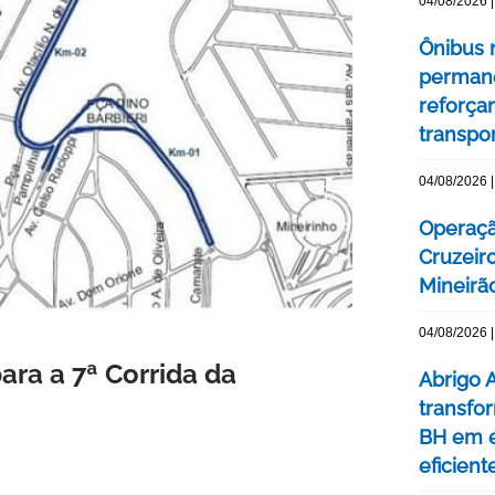
04/08/2026 |
Ônibus n
permane
reforça
transpo
04/08/2026 |
Operaçã
Cruzeir
Mineirão
04/08/2026 |
ara a 7ª Corrida da
Abrigo 
transfo
BH em e
eficient