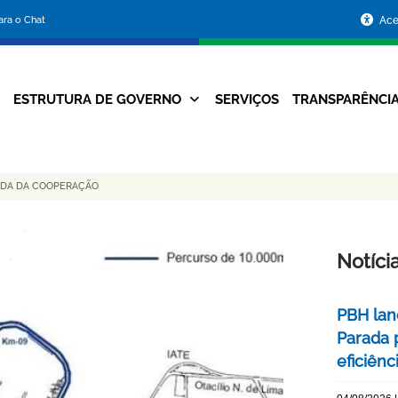
Portal
para o Chat
Ace
da
Prefeitura
ESTRUTURA DE GOVERNO
SERVIÇOS
TRANSPARÊNCI
Navegação
de
Principal
Belo
RIDA DA COOPERAÇÃO
Horizonte
Notíci
PBH lan
Parada 
eficiên