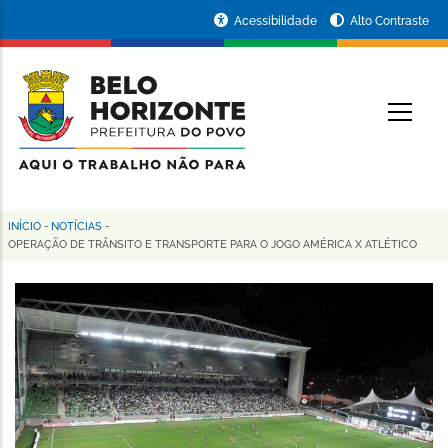
Pular
Portal
Acessibilidade
Alto Contraste
para
da
o
conteúdo
Prefeitura
O
principal
de
Belo
Horizonte
INÍCIO
-
NOTÍCIAS
-
Trilha
OPERAÇÃO DE TRÂNSITO E TRANSPORTE PARA O JOGO AMÉRICA X ATLÉTICO
de
navegação