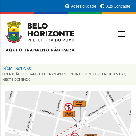
Pular
Portal
Acessibilidade
Alto Contraste
para
da
o
conteúdo
Prefeitura
O
principal
de
Belo
Horizonte
INÍCIO
-
NOTÍCIAS
-
Trilha
OPERAÇÃO DE TRÂNSITO E TRANSPORTE PARA O EVENTO ST. PATRICK’S DAY,
NESTE DOMINGO
de
navegação