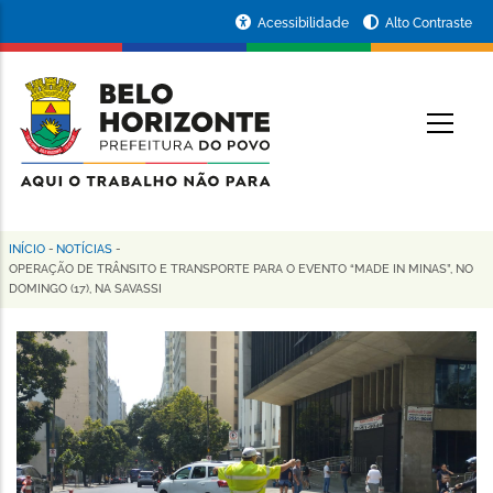
Pular
Portal
Acessibilidade
Alto Contraste
para
da
o
conteúdo
Prefeitura
O
principal
de
Belo
Horizonte
INÍCIO
-
NOTÍCIAS
-
Trilha
OPERAÇÃO DE TRÂNSITO E TRANSPORTE PARA O EVENTO “MADE IN MINAS”, NO
DOMINGO (17), NA SAVASSI
de
navegação