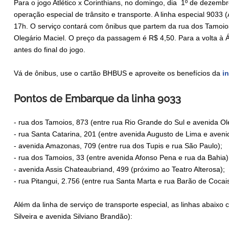
Para o jogo Atlético x Corinthians, no domingo, dia 1º de dezemb
operação especial de trânsito e transporte. A linha especial 903
17h. O serviço contará com ônibus que partem da rua dos Tamoios
Olegário Maciel. O preço da passagem é R$ 4,50. Para a volta à Á
antes do final do jogo.
Vá de ônibus, use o cartão BHBUS e aproveite os benefícios da
in
Pontos de Embarque da linha 9033
- rua dos Tamoios, 873 (entre rua Rio Grande do Sul e avenida Ol
- rua Santa Catarina, 201 (entre avenida Augusto de Lima e aven
- avenida Amazonas, 709 (entre rua dos Tupis e rua São Paulo);
- rua dos Tamoios, 33 (entre avenida Afonso Pena e rua da Bahia)
- avenida Assis Chateaubriand, 499 (próximo ao Teatro Alterosa);
- rua Pitangui, 2.756 (entre rua Santa Marta e rua Barão de Cocais
Além da linha de serviço de transporte especial, as linhas abaixo
Silveira e avenida Silviano Brandão):