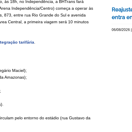
ro, às 18h, no Independência, a BHTrans fará
3 (Arena Independência/Centro) começa a operar às
Reajuste
, 873, entre rua Rio Grande do Sul e avenida
entra e
rea Central, a primeira viagem será 10 minutos
06/08/2026 |
tegração tarifária
.
egário Maciel);
ida Amazonas);
;
).
 circulam pelo entorno do estádio (rua Gustavo da