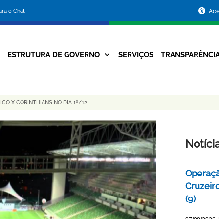
Portal
para o Chat
Ace
da
Prefeitura
ESTRUTURA DE GOVERNO
SERVIÇOS
TRANSPARÊNCI
Navegação
de
Principal
Belo
CO X CORINTHIANS NO DIA 1º/12
Horizonte
Notíci
Operaçã
Cruzeir
(9)