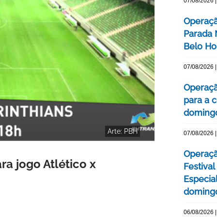
07/08/2026 |
Operaçã
Parada
Belo Ho
07/08/2026 |
Operaçã
para a c
domingo
Arte: PBH
07/08/2026 |
Operaçã
ra jogo Atlético x
Festival
Especial
domingo
06/08/2026 |