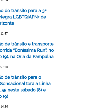
 12:04
o de trânsito para a 3ª
 Negra LGBTQIAPN+ de
rizonte
 11:47
o de trânsito e transporte
orrida “Boníssima Run”, no
 (9), na Orla da Pampulha
 07:45
o de trânsito para o
 Sensacional terá a Linha
 55 neste sábado (8) e
 (9)
 14:36