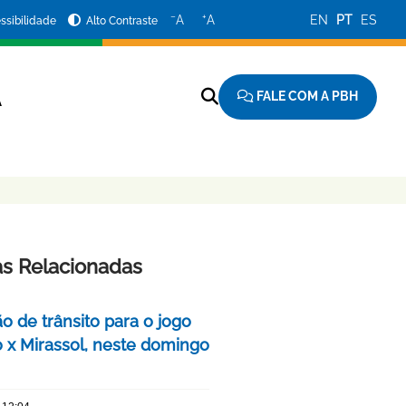
−
+
A
A
EN
PT
ES
ssibilidade
Alto Contraste
FALE COM A PBH
A
as Relacionadas
o de trânsito para o jogo
o x Mirassol, neste domingo