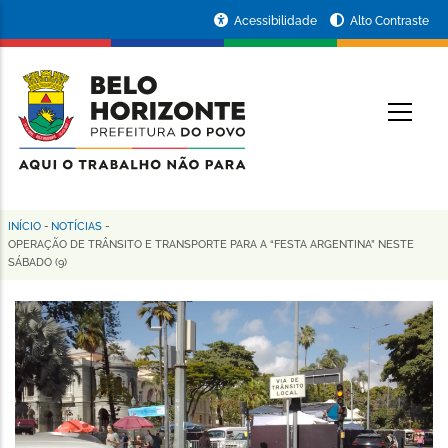
Pular
Portal
Acessibilidade
Alto Contraste
para
da
o
conteúdo
Prefeitura
O
principal
de
Belo
Horizonte
INÍCIO
-
NOTÍCIAS
-
Trilha
OPERAÇÃO DE TRÂNSITO E TRANSPORTE PARA A “FESTA ARGENTINA” NESTE
SÁBADO (9)
de
navegação