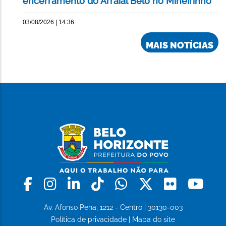
encerramento do Arraial Belô no Mineirinho
03/08/2026 | 14:36
MAIS NOTÍCIAS
Facebook
Instagram
Linkedin
Tiktok
Whatsapp
X
Flickr
Yo
Av. Afonso Pena, 1212 - Centro | 30130-003
Política de privacidade
|
Mapa do site