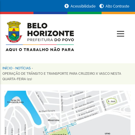
Pular
Portal
Acessibilidade
Alto Contraste
para
da
o
conteúdo
Prefeitura
O
principal
de
Belo
Horizonte
INÍCIO
-
NOTÍCIAS
-
Trilha
OPERAÇÃO DE TRÂNSITO E TRANSPORTE PARA CRUZEIRO X VASCO NESTA
QUARTA-FEIRA (21)
de
navegação