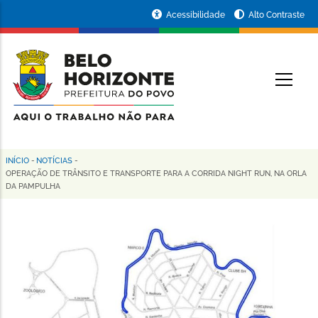
Pular
Portal
Acessibilidade
Alto Contraste
para
da
o
conteúdo
Prefeitura
O
principal
de
Belo
Horizonte
INÍCIO
-
NOTÍCIAS
-
Trilha
OPERAÇÃO DE TRÂNSITO E TRANSPORTE PARA A CORRIDA NIGHT RUN, NA ORLA
DA PAMPULHA
de
navegação