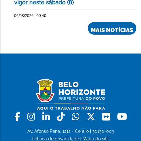
vigor neste sábado (8)
06/08/2026 | 09:40
MAIS NOTÍCIAS
Facebook
Instagram
Linkedin
Tiktok
Whatsapp
X
Flickr
Yo
Av. Afonso Pena, 1212 - Centro | 30130-003
Política de privacidade
|
Mapa do site