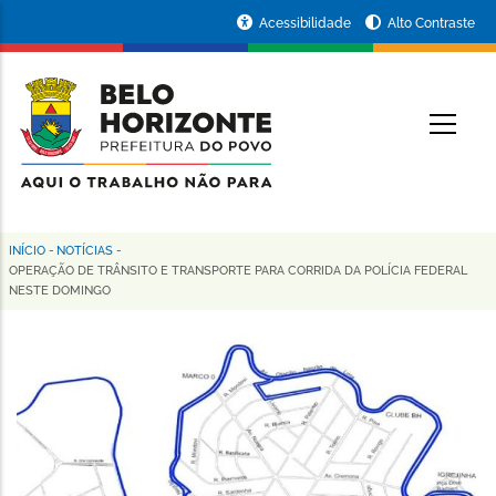
Pular
Portal
Acessibilidade
Alto Contraste
para
da
o
conteúdo
Prefeitura
O
principal
de
Belo
Horizonte
INÍCIO
-
NOTÍCIAS
-
Trilha
OPERAÇÃO DE TRÂNSITO E TRANSPORTE PARA CORRIDA DA POLÍCIA FEDERAL
NESTE DOMINGO
de
navegação