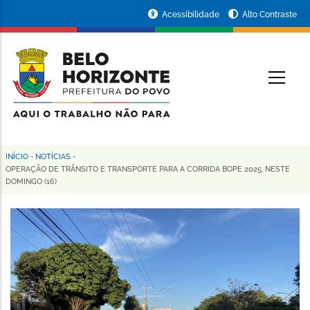
Pular
Portal
Acessibilidade
Alto Contraste
para
da
o
conteúdo
Prefeitura
O
principal
de
Belo
Horizonte
INÍCIO
-
NOTÍCIAS
-
Trilha
OPERAÇÃO DE TRÂNSITO E TRANSPORTE PARA A CORRIDA BOPE 2025, NESTE
DOMINGO (16)
de
navegação