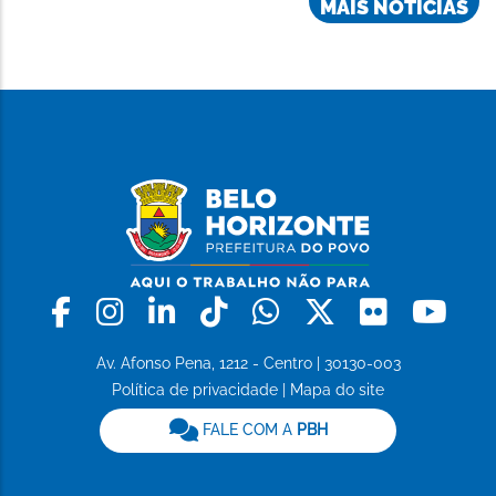
MAIS NOTÍCIAS
Facebook
Instagram
Linkedin
Tiktok
Whatsapp
X
Flickr
Yo
Av. Afonso Pena, 1212 - Centro | 30130-003
Política de privacidade
|
Mapa do site
FALE COM A
PBH