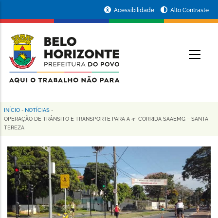
Pular
Portal
Acessibilidade
Alto Contraste
para
da
o
conteúdo
Prefeitura
O
principal
de
Belo
Horizonte
INÍCIO
-
NOTÍCIAS
-
Trilha
OPERAÇÃO DE TRÂNSITO E TRANSPORTE PARA A 4ª CORRIDA SAAEMG – SANTA
TEREZA
de
navegação