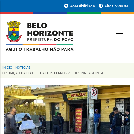
Pular
Portal
Acessibilidade
Alto Contraste
para
da
o
conteúdo
Prefeitura
O
principal
de
Belo
Horizonte
INÍCIO
-
NOTÍCIAS
-
Trilha
OPERAÇÃO DA PBH FECHA DOIS FERROS VELHOS NA LAGOINHA
de
navegação