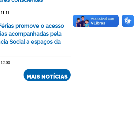
 11:11
érias promove o acesso
lias acompanhadas pela
cia Social a espaços da
 12:03
MAIS NOTÍCIAS