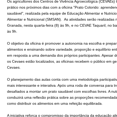
Os agricultores dos Centros de Vivência Agroecológica (CEVAEs)
prático nos próximos dias com a oficina "Prato Colorido: aprend
saudável", realizada pela equipe de Educação Alimentar e Nutrici
Alimentar e Nutricional (SMSAN). As atividades serão realizadas
Granada, nesta quarta-feira (8) às 9h, e no CEVAE Taquaril, no bai
às 9h.
O objetivo da oficina é promover a autonomia na escolha e prepar
alimentos e ensinando sobre variedade, proporção e equilíbrio entr
em resposta a uma demanda dos próprios participantes. Apesar de
os Cevaes estão localizados, as oficinas recebem o público em ge
Cevaes.
O planejamento das aulas conta com uma metodologia participativa 
mais interessante e interativa. Após uma roda de conversa para tr
desafiados a montar um prato saudável com escolhas livres. A nut
conduzirá uma reflexão prática sobre as proporções recomendada
como distribuir os alimentos em uma refeição equilibrada.
A iniciativa reforça o compromisso da importância da educação ali