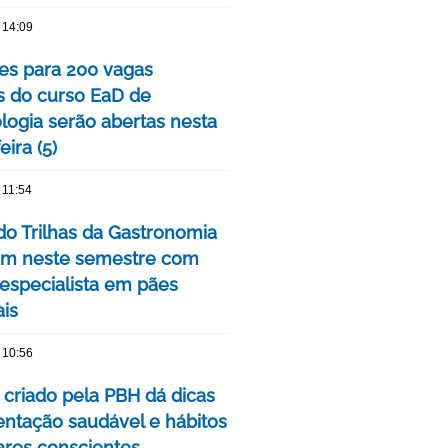
 14:09
ões para 200 vagas
as do curso EaD de
logia serão abertas nesta
eira (5)
 11:54
do Trilhas da Gastronomia
m neste semestre com
 especialista em pães
ais
 10:56
 criado pela PBH dá dicas
entação saudável e hábitos
ares conscientes