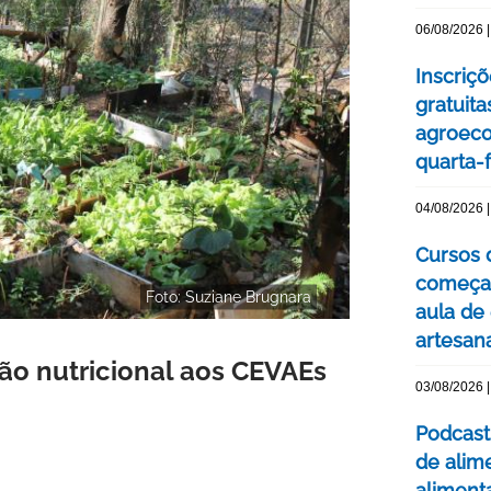
06/08/2026 |
Inscriç
gratuit
agroeco
quarta-f
04/08/2026 |
Cursos 
começa
Foto: Suziane Brugnara
aula de
artesan
ção nutricional aos CEVAEs
03/08/2026 |
Podcast
de alim
aliment