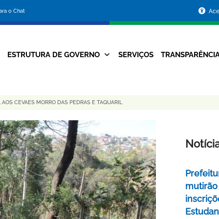
Portal
para o Chat
Ace
da
Prefeitura
ESTRUTURA DE GOVERNO
SERVIÇOS
TRANSPARÊNCI
Navegação
de
Principal
Belo
L AOS CEVAES MORRO DAS PEDRAS E TAQUARIL
Horizonte
Notíci
Prefeitu
mutirão
inscriç
Estudant