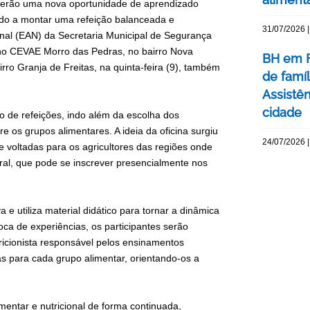
 terão uma nova oportunidade de aprendizado
endo a montar uma refeição balanceada e
31/07/2026 |
onal (EAN) da Secretaria Municipal de Segurança
 no CEVAE Morro das Pedras, no bairro Nova
BH em F
rro Granja de Freitas, na quinta-feira (9), também
de famí
Assistên
cidade
o de refeições, indo além da escolha dos
e os grupos alimentares. A ideia da oficina surgiu
24/07/2026 |
 voltadas para os agricultores das regiões onde
ral, que pode se inscrever presencialmente nos
e utiliza material didático para tornar a dinâmica
oca de experiências, os participantes serão
ricionista responsável pelos ensinamentos
s para cada grupo alimentar, orientando-os a
mentar e nutricional de forma continuada,