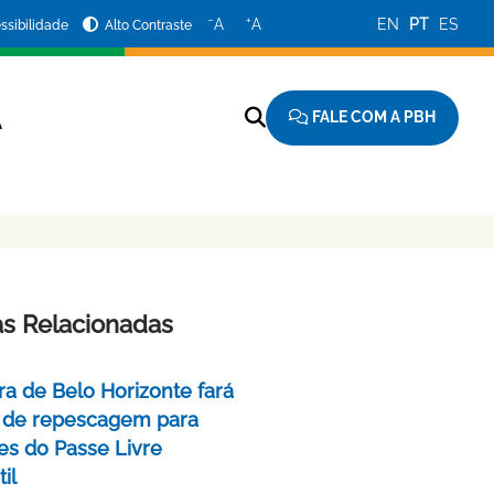
−
+
A
A
EN
PT
ES
ssibilidade
Alto Contraste
FALE COM A PBH
A
as Relacionadas
ra de Belo Horizonte fará
 de repescagem para
ões do Passe Livre
il