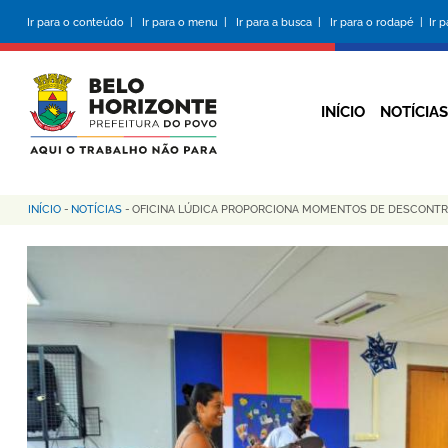
Pular
Ir para o conteúdo |
Ir para o menu |
Ir para a busca |
Ir para o rodapé |
Ir 
para
o
conteúdo
principal
INÍCIO
NOTÍCIAS
INÍCIO
-
NOTÍCIAS
-
OFICINA LÚDICA PROPORCIONA MOMENTOS DE DESCONTR
Trilha
de
navegação