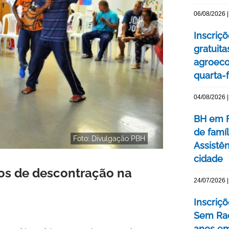
06/08/2026 |
Inscriç
gratuit
agroeco
quarta-f
04/08/2026 |
BH em F
de famí
Foto: Divulgação PBH
Assistên
cidade
os de descontração na
24/07/2026 |
Inscriç
Sem Rac
anos e