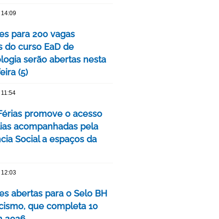
 14:09
ões para 200 vagas
as do curso EaD de
logia serão abertas nesta
eira (5)
 11:54
érias promove o acesso
lias acompanhadas pela
cia Social a espaços da
 12:03
ões abertas para o Selo BH
ismo, que completa 10
m 2026