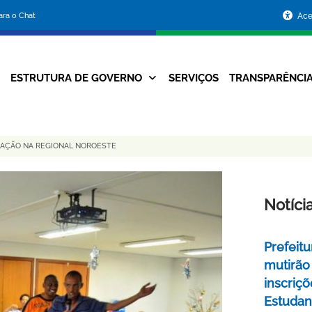
Portal
para o Chat
Ace
da
Prefeitura
ESTRUTURA DE GOVERNO
SERVIÇOS
TRANSPARÊNCI
Navegação
de
Principal
Belo
AÇÃO NA REGIONAL NOROESTE
Horizonte
Notíci
Prefeitu
mutirão
inscriç
Estudant