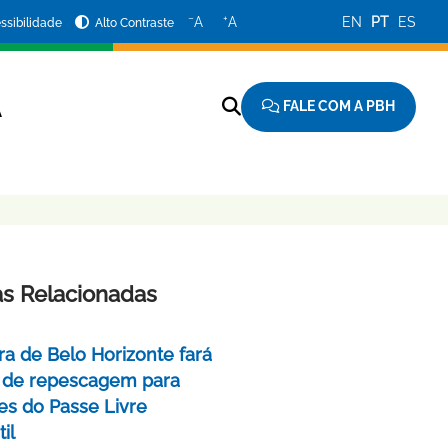
−
+
A
A
EN
PT
ES
ssibilidade
Alto Contraste
FALE COM A PBH
A
as Relacionadas
ra de Belo Horizonte fará
 de repescagem para
ões do Passe Livre
il