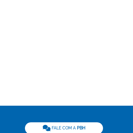
be
FALE COM A
PBH