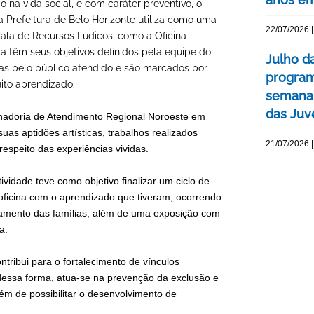
 na vida social, e com caráter preventivo, o
 Prefeitura de Belo Horizonte utiliza como uma
22/07/2026 |
ala de Recursos Lúdicos, como a Oficina
a têm seus objetivos definidos pela equipe do
Julho d
das pelo público atendido e são marcados por
program
uito aprendizado.
semana 
das Juv
enadoria de Atendimento Regional Noroeste em
as aptidões artísticas, trabalhos realizados
21/07/2026 |
espeito das experiências vividas.
vidade teve como objetivo finalizar um ciclo de
a oficina com o aprendizado que tiveram, ocorrendo
amento das famílias, além de uma exposição com
ca.
ribui para o fortalecimento de vínculos
 dessa forma, atua-se na prevenção da exclusão e
lém de possibilitar o desenvolvimento de