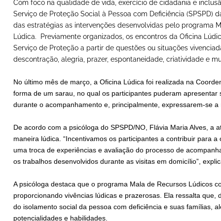
Com foco na qualidade de vida, exercício de cidadania e inclusão
Serviço de Proteção Social à Pessoa com Deficiência (SPSPD) da
das estratégias as intervenções desenvolvidas pelo programa M
Lúdica. Previamente organizados, os encontros da Oficina Lúdic
Serviço de Proteção a partir de questões ou situações vivencia
descontração, alegria, prazer, espontaneidade, criatividade e m
No último mês de março, a Oficina Lúdica foi realizada na Coord
forma de um sarau, no qual os participantes puderam apresentar su
durante o acompanhamento e, principalmente, expressarem-se a r
De acordo com a psicóloga do SPSPD/NO, Flávia Maria Alves, a ati
maneira lúdica. “Incentivamos os participantes a contribuir para 
uma troca de experiências e avaliação do processo de acompanh
os trabalhos desenvolvidos durante as visitas em domicílio”, expli
A psicóloga destaca que o programa Mala de Recursos Lúdicos cont
proporcionando vivências lúdicas e prazerosas. Ela ressalta que,
do isolamento social da pessoa com deficiência e suas famílias, a
potencialidades e habilidades.