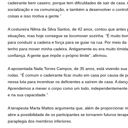
cadeirante bem caseiro, porque tem dificuldades de sair de casa.
socialização e na comunicação, e também a desenvolver o control
coisas e isso motiva a gente.”
A costureira Nilma da Silva Santos, de 42 anos, contou que ante
situações, mas hoje consegue se locomover sozinha. “É muito bom
para conduzir a cadeira e força para se guiar na rua. Por meio da
tenho para mover minha cadeira. Antigamente eu era muito tímida
confiança. A gente que impõe o próprio limite”, afirmou.
A aposentada Naila Torres Campos, de 35 anos, está vivendo sua
rodas. “É comum o cadeirante ficar muito em casa por causa de pre
nessa luta para incentivar os deficientes a saírem de casa. A dan
Aprendemos a mexer o corpo como um todo, independentemente de
e na sua capacidade.”
A terapeuta Marta Mattos argumenta que, além de proporcionar mo
abre a possibilidade de os participantes se tornarem futuros ter
paraplegia dos membros inferiores.