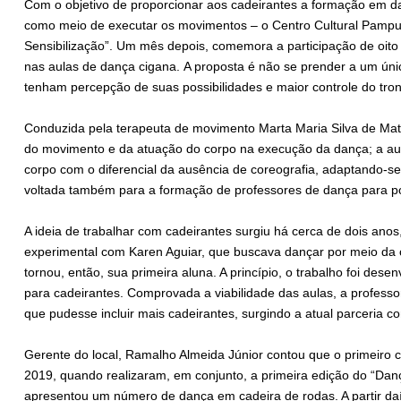
Com o objetivo de proporcionar aos cadeirantes a formação em da
como meio de executar os movimentos – o Centro Cultural Pampul
Sensibilização”. Um mês depois, comemora a participação de oito
nas aulas de dança cigana. A proposta é não se prender a um únic
tenham percepção de suas possibilidades e maior controle do tro
Conduzida pela terapeuta de movimento Marta Maria Silva de Matto
do movimento e da atuação do corpo na execução da dança; a aut
corpo com o diferencial da ausência de coreografia, adaptando-se à
voltada também para a formação de professores de dança para por
A ideia de trabalhar com cadeirantes surgiu há cerca de dois anos
experimental com Karen Aguiar, que buscava dançar por meio da
tornou, então, sua primeira aluna. A princípio, o trabalho foi de
para cadeirantes. Comprovada a viabilidade das aulas, a profes
que pudesse incluir mais cadeirantes, surgindo a atual parceria 
Gerente do local, Ramalho Almeida Júnior contou que o primeiro 
2019, quando realizaram, em conjunto, a primeira edição do “Da
apresentou um número de dança em cadeira de rodas. A partir daí