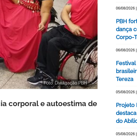
06/08/2026 |
PBH for
dança c
Corpo-Te
06/08/2026 |
Festival
brasile
Tereza
Foto: Divulgação PBH
05/08/2026 |
ia corporal e autoestima de
Projeto
destaca 
do Abíli
05/08/2026 |