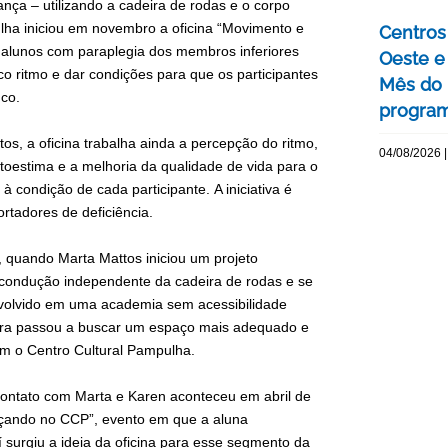
nça – utilizando a cadeira de rodas e o corpo
ha iniciou em novembro a oficina “Movimento e
Centros 
 alunos com paraplegia dos membros inferiores
Oeste 
o ritmo e dar condições para que os participantes
Mês do 
nco.
program
s, a oficina trabalha ainda a percepção do ritmo,
04/08/2026 |
oestima e a melhoria da qualidade de vida para o
 condição de cada participante. A iniciativa é
tadores de deficiência.
, quando Marta Mattos iniciou um projeto
 condução independente da cadeira de rodas e se
senvolvido em uma academia sem acessibilidade
sora passou a buscar um espaço mais adequado e
com o Centro Cultural Pampulha.
contato com Marta e Karen aconteceu em abril de
nçando no CCP”, evento em que a aluna
 surgiu a ideia da oficina para esse segmento da