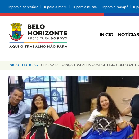
Pular
Ir para o conteúdo |
Ir para o menu |
Ir para a busca |
Ir para o rodapé |
Ir 
para
o
conteúdo
principal
INÍCIO
NOTÍCIAS
INÍCIO
-
NOTÍCIAS
-
OFICINA DE DANÇA TRABALHA CONSCIÊNCIA CORPORAL E
Trilha
de
navegação