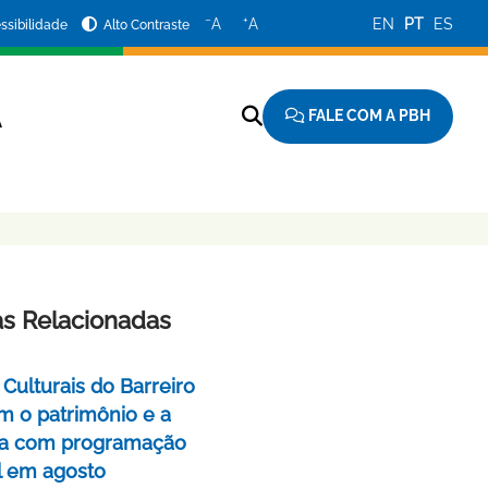
−
+
A
A
EN
PT
ES
ssibilidade
Alto Contraste
FALE COM A PBH
A
as Relacionadas
Culturais do Barreiro
m o patrimônio e a
a com programação
l em agosto