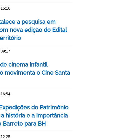
 15:16
talece a pesquisa em
om nova edição do Edital
rritório
 09:17
 de cinema infantil
iro movimenta o Cine Santa
 16:54
 Expedições do Patrimônio
a história e a importância
o Barreto para BH
 12:25