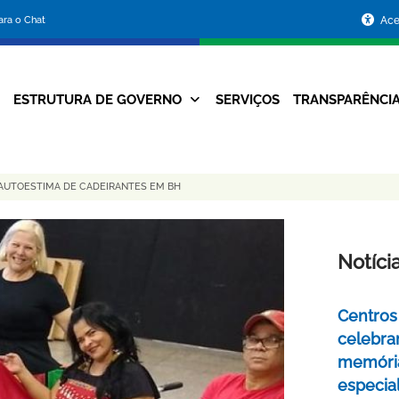
Portal
para o Chat
Ace
da
Prefeitura
ESTRUTURA DE GOVERNO
SERVIÇOS
TRANSPARÊNCI
Navegação
de
Principal
Belo
 AUTOESTIMA DE CADEIRANTES EM BH
Horizonte
Notíci
Centros 
celebra
memóri
especia