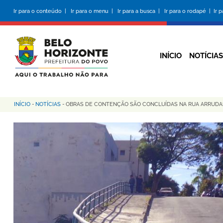
Pular
Ir para o conteúdo |
Ir para o menu |
Ir para a busca |
Ir para o rodapé |
Ir 
para
o
conteúdo
principal
INÍCIO
NOTÍCIAS
INÍCIO
-
NOTÍCIAS
-
OBRAS DE CONTENÇÃO SÃO CONCLUÍDAS NA RUA ARRUDA
Trilha
de
navegação