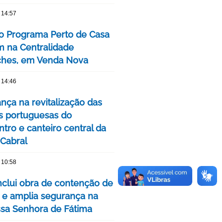
 14:57
o Programa Perto de Casa
 na Centralidade
hes, em Venda Nova
 14:46
nça na revitalização das
s portuguesas do
tro e canteiro central da
 Cabral
 10:58
clui obra de contenção de
 e amplia segurança na
ssa Senhora de Fátima