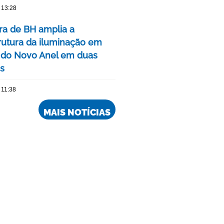
 13:28
ura de BH amplia a
trutura da iluminação em
 do Novo Anel em duas
is
 11:38
MAIS NOTÍCIAS