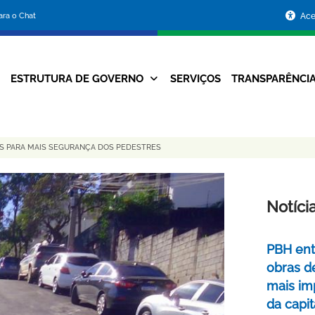
Portal
para o Chat
Ace
da
Prefeitura
ESTRUTURA DE GOVERNO
SERVIÇOS
TRANSPARÊNCI
Navegação
de
Principal
Belo
S PARA MAIS SEGURANÇA DOS PEDESTRES
Horizonte
Notíci
PBH ent
obras d
mais im
da capit