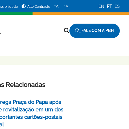
−
+
A
A
EN
PT
ES
ssibilidade
Alto Contraste
FALE COM A PBH
A
as Relacionadas
rega Praça do Papa após
e revitalização em um dos
portantes cartões-postais
al