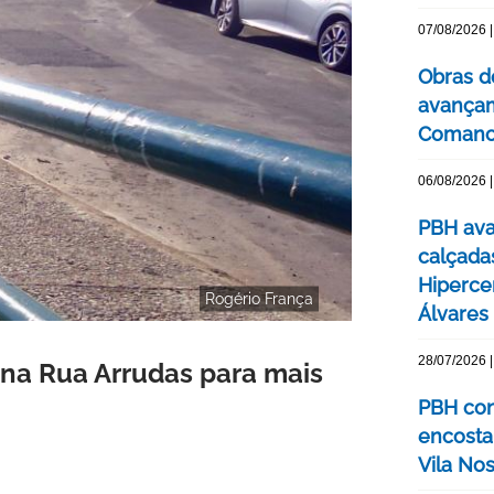
07/08/2026 |
Obras d
avançam
Comanc
06/08/2026 |
PBH ava
calçada
Hipercen
Rogério França
Álvares
28/07/2026 |
na Rua Arrudas para mais
PBH con
encosta
Vila No