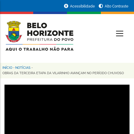
Pular
Portal
Acessibilidade
Alto Contraste
para
da
o
conteúdo
Prefeitura
O
principal
de
Belo
Horizonte
INÍCIO
-
NOTÍCIAS
-
Trilha
OBRAS DA TERCEIRA ETAPA DA VILARINHO AVANÇAM NO PERÍODO CHUVOSO
de
navegação