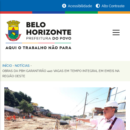
Pular
Portal
Acessibilidade
Alto Contraste
para
da
o
conteúdo
Prefeitura
O
principal
de
Belo
Horizonte
INÍCIO
-
NOTÍCIAS
-
Trilha
OBRAS DA PBH GARANTIRÃO 440 VAGAS EM TEMPO INTEGRAL EM EMEIS NA
REGIÃO OESTE
de
navegação