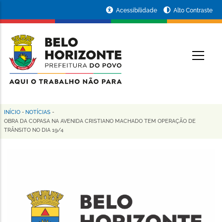
Pular
Portal
Acessibilidade
Alto Contraste
para
da
o
conteúdo
Prefeitura
O
principal
de
Belo
Horizonte
INÍCIO
-
NOTÍCIAS
-
Trilha
OBRA DA COPASA NA AVENIDA CRISTIANO MACHADO TEM OPERAÇÃO DE
TRÂNSITO NO DIA 19/4
de
navegação