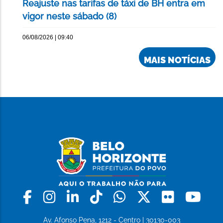
Reajuste nas tarifas de táxi de BH entra em
vigor neste sábado (8)
06/08/2026 | 09:40
MAIS NOTÍCIAS
Facebook
Instagram
Linkedin
Tiktok
Whatsapp
X
Flickr
Yo
Av. Afonso Pena, 1212 - Centro | 30130-003