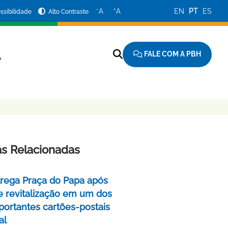
−
+
A
A
EN
PT
ES
ssibilidade
Alto Contraste
FALE COM A PBH
A
as Relacionadas
rega Praça do Papa após
e revitalização em um dos
portantes cartões-postais
al