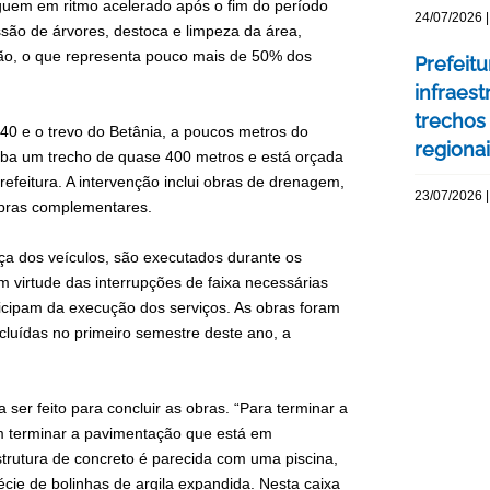
guem em ritmo acelerado após o fim do período
24/07/2026 |
são de árvores, destoca e limpeza da área,
ção, o que representa pouco mais de 50% dos
Prefeit
infraes
trechos
040 e o trevo do Betânia, a poucos metros do
regiona
oba um trecho de quase 400 metros e está orçada
feitura. A intervenção inclui obras de drenagem,
23/07/2026 |
 obras complementares.
ça dos veículos, são executados durante os
 virtude das interrupções de faixa necessárias
cipam da execução dos serviços. As obras foram
cluídas no primeiro semestre deste ano, a
 ser feito para concluir as obras. “Para terminar a
em terminar a pavimentação que está em
trutura de concreto é parecida com uma piscina,
cie de bolinhas de argila expandida. Nesta caixa