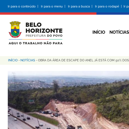
Pular
Ir para o conteúdo |
Ir para o menu |
Ir para a busca |
Ir para o rodapé |
Ir 
para
o
conteúdo
principal
INÍCIO
NOTÍCIAS
INÍCIO
-
NOTÍCIAS
-
OBRA DA ÁREA DE ESCAPE DO ANEL JÁ ESTÁ COM 50% D
Trilha
de
navegação