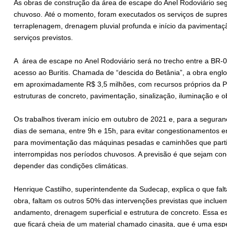
As obras de construção da área de escape do Anel Rodoviário se
chuvoso. Até o momento, foram executados os serviços de supres
terraplenagem, drenagem pluvial profunda e início da pavimenta
serviços previstos.
A área de escape no Anel
Rodoviário será no trecho entre a BR-
acesso ao Buritis. Chamada de “descida do Betânia”, a obra engl
em aproximadamente R$ 3,5 milhões, com recursos próprios da Pre
estruturas de concreto, pavimentação, sinalização, iluminação e
Os trabalhos tiveram início em outubro de 2021 e, para a seguran
dias de semana, entre 9h e 15h, para evitar congestionamentos em
para movimentação das máquinas pesadas e caminhões que parti
interrompidas nos períodos chuvosos. A previsão é que sejam con
depender das condições climáticas.
Henrique Castilho, superintendente da Sudecap, explica o que falta
obra, faltam os outros 50% das intervenções previstas que inclu
andamento, drenagem superficial e estrutura de concreto. Essa es
que ficará cheia de um material chamado cinasita, que é uma espé