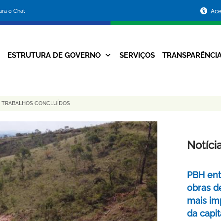
Portal
para o Chat
Ace
da
Prefeitura
ESTRUTURA DE GOVERNO
SERVIÇOS
TRANSPARÊNCI
Navegação
de
Principal
Belo
OS TRABALHOS CONCLUÍDOS
Horizonte
Notíci
PBH ent
obras d
mais im
da capit