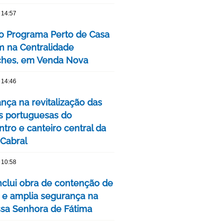
 14:57
o Programa Perto de Casa
 na Centralidade
hes, em Venda Nova
 14:46
nça na revitalização das
s portuguesas do
tro e canteiro central da
 Cabral
 10:58
clui obra de contenção de
 e amplia segurança na
ssa Senhora de Fátima