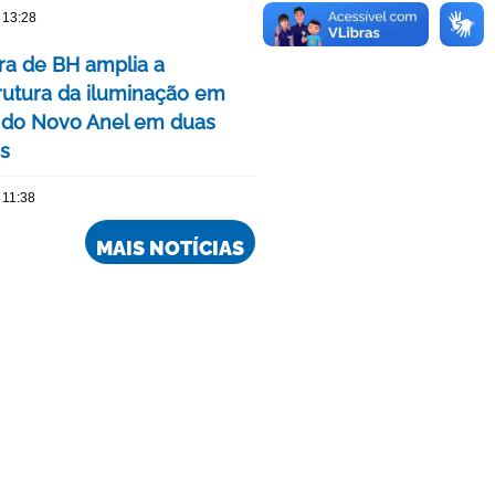
 13:28
ura de BH amplia a
trutura da iluminação em
 do Novo Anel em duas
is
 11:38
MAIS NOTÍCIAS