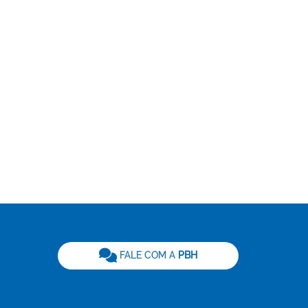
be
FALE COM A
PBH