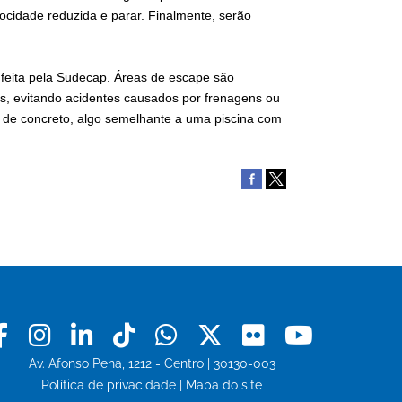
locidade reduzida e parar. Finalmente, serão
 feita pela Sudecap. Áreas de escape são
s, evitando acidentes causados por frenagens ou
a de concreto, algo semelhante a uma piscina com
Facebook
Instagram
Linkedin
Tiktok
Whatsapp
X
Flickr
Youtu
Av. Afonso Pena, 1212 - Centro | 30130-003
Política de privacidade
|
Mapa do site