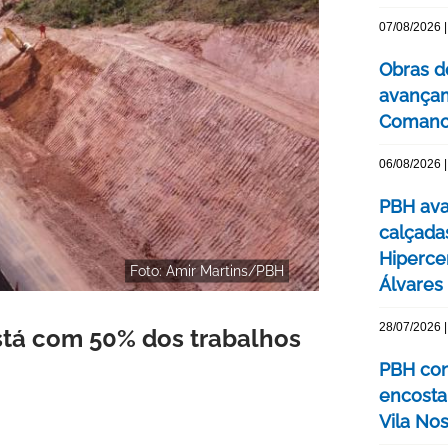
07/08/2026 |
Obras d
avançam
Comanc
06/08/2026 |
PBH ava
calçada
Hipercen
Foto: Amir Martins/PBH
Álvares
28/07/2026 |
está com 50% dos trabalhos
PBH con
encosta
Vila No