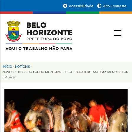
Pular
Portal
Acessibilidade
Alto Contraste
para
da
o
conteúdo
Prefeitura
O
principal
de
Belo
Horizonte
INÍCIO
-
NOTÍCIAS
-
Trilha
NOVOS EDITAIS DO FUNDO MUNICIPAL DE CULTURA INJETAM R$10 MI NO SETOR
EM 2022
de
navegação