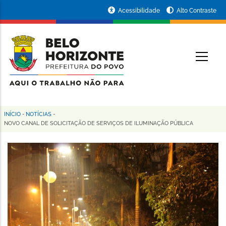
Pular
Portal
Acessibilidade
Alto Contraste
para
da
o
conteúdo
Prefeitura
O
principal
de
Belo
Horizonte
INÍCIO
-
NOTÍCIAS
-
Trilha
NOVO CANAL DE SOLICITAÇÃO DE SERVIÇOS DE ILUMINAÇÃO PÚBLICA
de
navegação