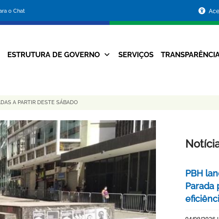
Portal
para o Chat
Ace
da
Prefeitura
ESTRUTURA DE GOVERNO
SERVIÇOS
TRANSPARÊNCI
Navegação
de
Principal
Belo
ADAS A PARTIR DESTE SÁBADO
Horizonte
Notíci
PBH lan
Parada 
eficiên