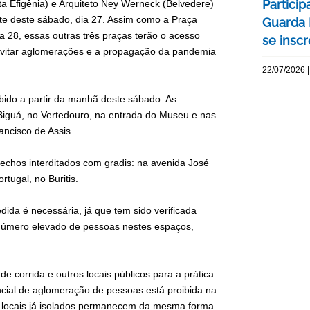
Particip
a Efigênia) e Arquiteto Ney Werneck (Belvedere)
oite deste sábado, dia 27. Assim como a Praça
Guarda 
a 28, essas outras três praças terão o acesso
se insc
evitar aglomerações e a propagação da pandemia
22/07/2026 |
ido a partir da manhã deste sábado. As
 Biguá, no Vertedouro, na entrada do Museu e nas
ancisco de Assis.
rechos interditados com gradis: na avenida José
rtugal, no Buritis.
ida é necessária, já que tem sido verificada
número elevado de pessoas nestes espaços,
e corrida e outros locais públicos para a prática
encial de aglomeração de pessoas está proibida na
is locais já isolados permanecem da mesma forma.