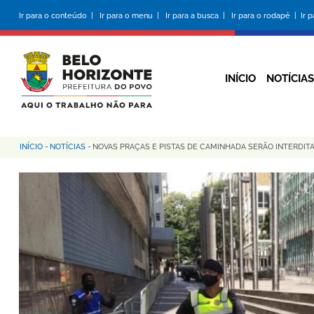
Pular
Ir para o conteúdo |
Ir para o menu |
Ir para a busca |
Ir para o rodapé |
Ir 
para
o
conteúdo
principal
INÍCIO
NOTÍCIAS
INÍCIO
-
NOTÍCIAS
-
NOVAS PRAÇAS E PISTAS DE CAMINHADA SERÃO INTERDIT
Trilha
de
navegação