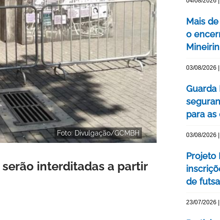
04/08/2026 |
Mais de
o encer
Mineiri
03/08/2026 |
Guarda 
seguran
para as
Foto: Divulgação/GCMBH
03/08/2026 |
Projeto
erão interditadas a partir
inscriç
de futsa
23/07/2026 |