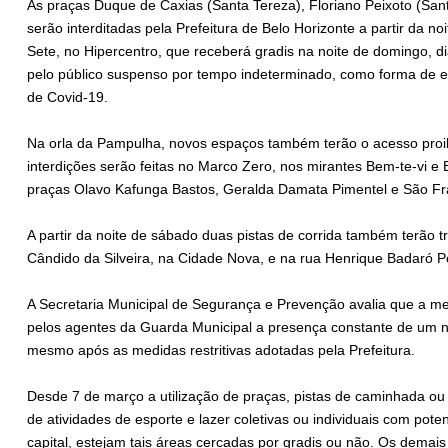
As praças Duque de Caxias (Santa Tereza), Floriano Peixoto (Sant
serão interditadas pela Prefeitura de Belo Horizonte a partir da n
Sete, no Hipercentro, que receberá gradis na noite de domingo, di
pelo público suspenso por tempo indeterminado, como forma de 
de Covid-19.
Na orla da Pampulha, novos espaços também terão o acesso proib
interdições serão feitas no Marco Zero, nos mirantes Bem-te-vi e
praças Olavo Kafunga Bastos, Geralda Damata Pimentel e São Fr
A partir da noite de sábado duas pistas de corrida também terão t
Cândido da Silveira, na Cidade Nova, e na rua Henrique Badaró Po
A Secretaria Municipal de Segurança e Prevenção avalia que a med
pelos agentes da Guarda Municipal a presença constante de um 
mesmo após as medidas restritivas adotadas pela Prefeitura.
Desde 7 de março a utilização de praças, pistas de caminhada ou d
de atividades de esporte e lazer coletivas ou individuais com pot
capital, estejam tais áreas cercadas por gradis ou não. Os dema