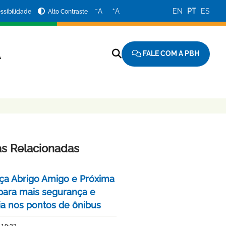
−
+
A
A
EN
PT
ES
ssibilidade
Alto Contraste
FALE COM A PBH
A
as Relacionadas
ça Abrigo Amigo e Próxima
para mais segurança e
cia nos pontos de ônibus