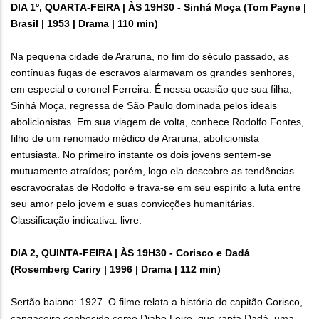
DIA 1º, QUARTA-FEIRA | ÀS 19H30 - Sinhá Moça (Tom Payne |
Brasil | 1953 | Drama | 110 min)
Na pequena cidade de Araruna, no fim do século passado, as
contínuas fugas de escravos alarmavam os grandes senhores,
em especial o coronel Ferreira. É nessa ocasião que sua filha,
Sinhá Moça, regressa de São Paulo dominada pelos ideais
abolicionistas. Em sua viagem de volta, conhece Rodolfo Fontes,
filho de um renomado médico de Araruna, abolicionista
entusiasta. No primeiro instante os dois jovens sentem-se
mutuamente atraídos; porém, logo ela descobre as tendências
escravocratas de Rodolfo e trava-se em seu espírito a luta entre
seu amor pelo jovem e suas convicções humanitárias.
Classificação indicativa: livre.
DIA 2, QUINTA-FEIRA | ÀS 19H30 - Corisco e Dadá
(Rosemberg Cariry | 1996 | Drama | 112 min)
Sertão baiano: 1927. O filme relata a história do capitão Corisco,
cangaceiro conhecido como Diabo Loiro, que rapta Dadá, uma