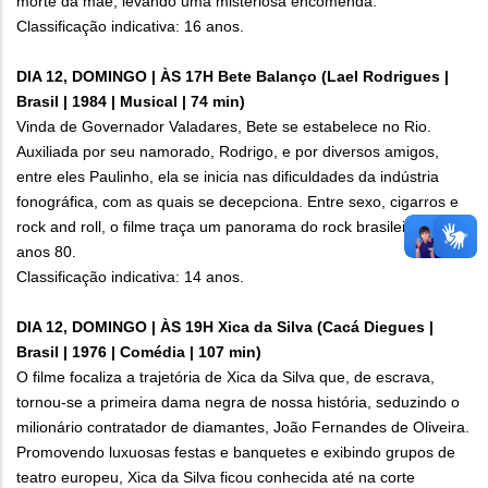
morte da mãe, levando uma misteriosa encomenda.
Classificação indicativa: 16 anos.
DIA 12, DOMINGO | ÀS 17H Bete Balanço (Lael Rodrigues |
Brasil | 1984 | Musical | 74 min)
Vinda de Governador Valadares, Bete se estabelece no Rio.
Auxiliada por seu namorado, Rodrigo, e por diversos amigos,
entre eles Paulinho, ela se inicia nas dificuldades da indústria
fonográfica, com as quais se decepciona. Entre sexo, cigarros e
rock and roll, o filme traça um panorama do rock brasileiro dos
anos 80.
Classificação indicativa: 14 anos.
DIA 12, DOMINGO | ÀS 19H Xica da Silva (Cacá Diegues |
Brasil | 1976 | Comédia | 107 min)
O filme focaliza a trajetória de Xica da Silva que, de escrava,
tornou-se a primeira dama negra de nossa história, seduzindo o
milionário contratador de diamantes, João Fernandes de Oliveira.
Promovendo luxuosas festas e banquetes e exibindo grupos de
teatro europeu, Xica da Silva ficou conhecida até na corte