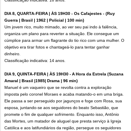
Classificação indicativa: 16 anos.
DIA 8, QUARTA-FEIRA | ÀS 19H30 - Os Cafajestes - (Ruy
Guerra | Brasil | 1962 | Policial | 100 min)
Um jovem rico, muito mimado, ao ver seu pai indo à falência,
organiza um plano para reverter a situação. Ele consegue um
cúmplice para armar um flagrante do tio rico com uma mulher. O
objetivo era tirar fotos e chantageá-lo para tentar ganhar
dinheiro.
Classificação indicativa: 14 anos.
DIA 9, QUINTA-FEIRA | ÀS 19H30 - A Hora da Estrela (Suzana
Amaral | Brasil |1985| Drama | 96 min)
Manuel é um vaqueiro que se revolta contra a exploração
imposta pelo coronel Moraes e acaba matando-o em uma briga.
Ele passa a ser perseguido por jagunços e foge com Rosa, sua
esposa, juntando-se aos seguidores do beato Sebastião, que
promete o fim de qualquer sofrimento. Enquanto isso, Antônio
das Mortes, um matador de aluguel que presta serviço à Igreja
Católica e aos latifundiários da região, persegue os seguidores