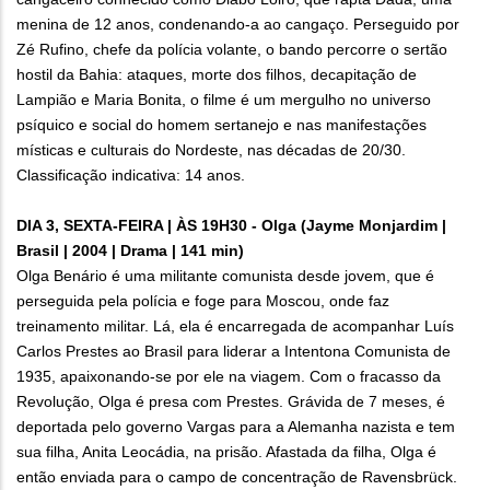
menina de 12 anos, condenando-a ao cangaço. Perseguido por
Zé Rufino, chefe da polícia volante, o bando percorre o sertão
hostil da Bahia: ataques, morte dos filhos, decapitação de
Lampião e Maria Bonita, o filme é um mergulho no universo
psíquico e social do homem sertanejo e nas manifestações
místicas e culturais do Nordeste, nas décadas de 20/30.
Classificação indicativa: 14 anos.
DIA 3, SEXTA-FEIRA | ÀS 19H30 - Olga (Jayme Monjardim |
Brasil | 2004 | Drama | 141 min)
Olga Benário é uma militante comunista desde jovem, que é
perseguida pela polícia e foge para Moscou, onde faz
treinamento militar. Lá, ela é encarregada de acompanhar Luís
Carlos Prestes ao Brasil para liderar a Intentona Comunista de
1935, apaixonando-se por ele na viagem. Com o fracasso da
Revolução, Olga é presa com Prestes. Grávida de 7 meses, é
deportada pelo governo Vargas para a Alemanha nazista e tem
sua filha, Anita Leocádia, na prisão. Afastada da filha, Olga é
então enviada para o campo de concentração de Ravensbrück.