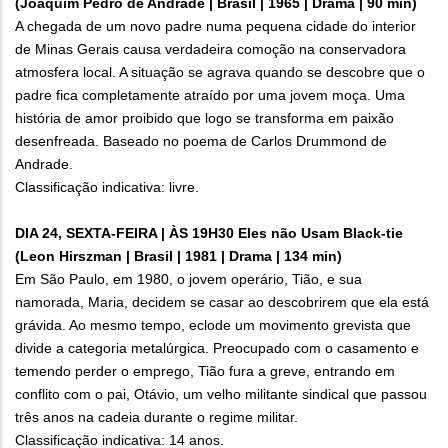
(Joaquim Pedro de Andrade | Brasil | 1965 | Drama | 90 min)
A chegada de um novo padre numa pequena cidade do interior
de Minas Gerais causa verdadeira comoção na conservadora
atmosfera local. A situação se agrava quando se descobre que o
padre fica completamente atraído por uma jovem moça. Uma
história de amor proibido que logo se transforma em paixão
desenfreada. Baseado no poema de Carlos Drummond de
Andrade.
Classificação indicativa: livre.
DIA 24, SEXTA-FEIRA | ÀS 19H30 Eles não Usam Black-tie
(Leon Hirszman | Brasil | 1981 | Drama | 134 min)
Em São Paulo, em 1980, o jovem operário, Tião, e sua
namorada, Maria, decidem se casar ao descobrirem que ela está
grávida. Ao mesmo tempo, eclode um movimento grevista que
divide a categoria metalúrgica. Preocupado com o casamento e
temendo perder o emprego, Tião fura a greve, entrando em
conflito com o pai, Otávio, um velho militante sindical que passou
três anos na cadeia durante o regime militar.
Classificação indicativa: 14 anos.