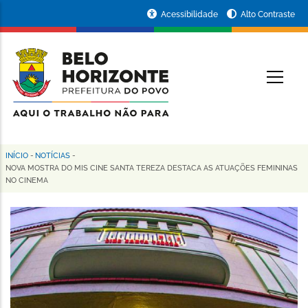
Pular
Portal
Acessibilidade
Alto Contraste
para
da
o
conteúdo
Prefeitura
O
principal
de
Belo
Horizonte
INÍCIO
-
NOTÍCIAS
-
Trilha
NOVA MOSTRA DO MIS CINE SANTA TEREZA DESTACA AS ATUAÇÕES FEMININAS
NO CINEMA
de
navegação