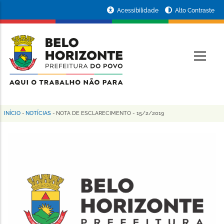
Pular
Portal
Acessibilidade
Alto Contraste
para
da
o
conteúdo
Prefeitura
O
principal
de
Belo
Horizonte
INÍCIO
-
NOTÍCIAS
-
NOTA DE ESCLARECIMENTO - 15/2/2019
Trilha
de
navegação