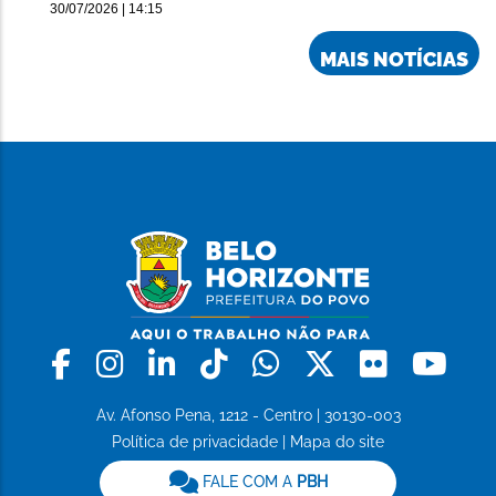
30/07/2026 | 14:15
MAIS NOTÍCIAS
Facebook
Instagram
Linkedin
Tiktok
Whatsapp
X
Flickr
Yo
Av. Afonso Pena, 1212 - Centro | 30130-003
Política de privacidade
|
Mapa do site
FALE COM A
PBH