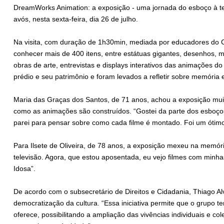
DreamWorks Animation: a exposição - uma jornada do esboço à tel
avós, nesta sexta-feira, dia 26 de julho.
Na visita, com duração de 1h30min, mediada por educadores do C
conhecer mais de 400 itens, entre estátuas gigantes, desenhos, má
obras de arte, entrevistas e displays interativos das animações 
prédio e seu patrimônio e foram levados a refletir sobre memória 
Maria das Graças dos Santos, de 71 anos, achou a exposição mui
como as animações são construídos. “Gostei da parte dos esboço
parei para pensar sobre como cada filme é montado. Foi um ótim
Para Ilsete de Oliveira, de 78 anos, a exposição mexeu na memór
televisão. Agora, que estou aposentada, eu vejo filmes com minh
Idosa”.
De acordo com o subsecretário de Direitos e Cidadania, Thiago Al
democratização da cultura. “Essa iniciativa permite que o grupo 
oferece, possibilitando a ampliação das vivências individuais e co