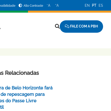
−
+
A
A
EN
PT
ES
ssibilidade
Alto Contraste
FALE COM A PBH
A
as Relacionadas
ra de Belo Horizonte fará
 de repescagem para
ões do Passe Livre
il