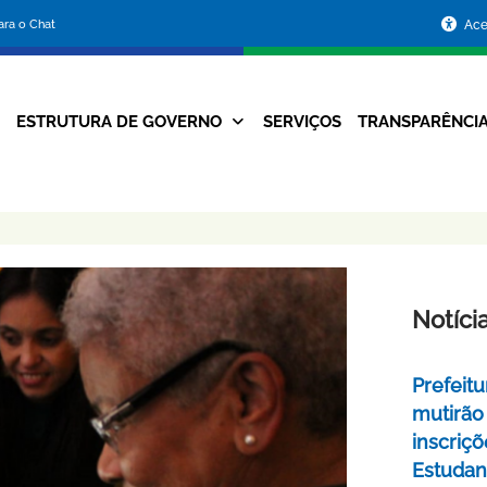
Portal
para o Chat
Ace
da
Prefeitura
ESTRUTURA DE GOVERNO
SERVIÇOS
TRANSPARÊNCI
Navegação
de
Principal
Belo
Horizonte
Notíci
Prefeitu
mutirão
inscriç
Estudant