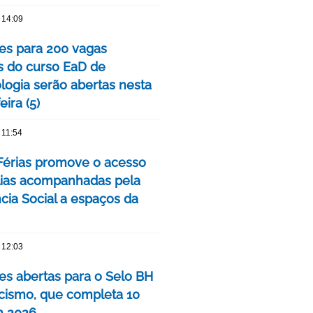
 14:09
ões para 200 vagas
as do curso EaD de
logia serão abertas nesta
eira (5)
 11:54
érias promove o acesso
lias acompanhadas pela
cia Social a espaços da
 12:03
ões abertas para o Selo BH
ismo, que completa 10
m 2026