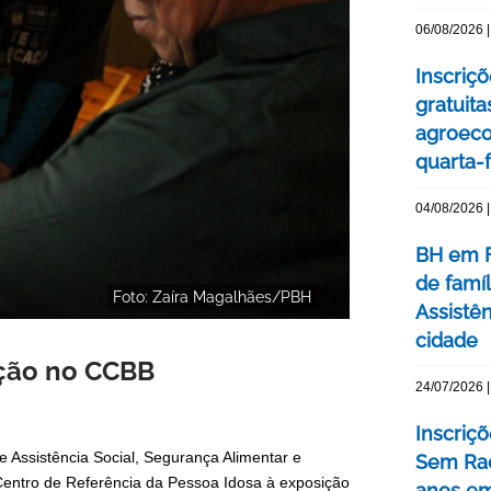
06/08/2026 |
Inscriç
gratuit
agroeco
quarta-f
04/08/2026 |
BH em F
de famí
Foto: Zaíra Magalhães/PBH
Assistên
cidade
ição no CCBB
24/07/2026 |
Inscriç
de Assistência Social, Segurança Alimentar e
Sem Rac
Centro de Referência da Pessoa Idosa à exposição
anos e