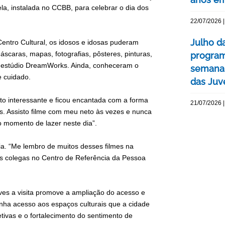
a, instalada no CCBB, para celebrar o dia dos
22/07/2026 |
Julho d
entro Cultural, os idosos e idosas puderam
scaras, mapas, fotografias, pôsteres, pinturas,
program
do estúdio DreamWorks. Ainda, conheceram o
semana 
e cuidado.
das Juv
to interessante e ficou encantada com a forma
21/07/2026 |
s. Assisto filme com meu neto às vezes e nunca
o momento de lazer neste dia”.
ia. “Me lembro de muitos desses filmes na
as colegas no Centro de Referência da Pessoa
ves a visita promove a ampliação do acesso e
tenha acesso aos espaços culturais que a cidade
letivas e o fortalecimento do sentimento de