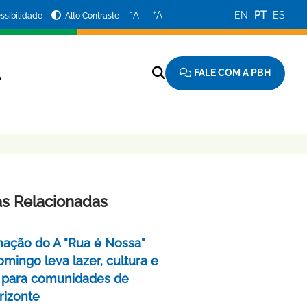
−
+
A
A
EN
PT
ES
ssibilidade
Alto Contraste
FALE COM A PBH
A
as Relacionadas
ação do A "Rua é Nossa"
mingo leva lazer, cultura e
 para comunidades de
rizonte