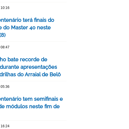
 10:16
tenário terá finais do
e do Master 40 neste
(8)
 08:47
nho bate recorde de
 durante apresentações
rilhas do Arraial de Belô
 05:36
ntenário tem semifinais e
 de módulos neste fim de
 16:24