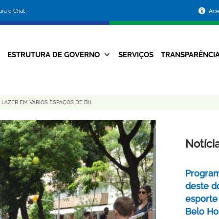
Portal
para o Chat
Ace
da
Prefeitura
ESTRUTURA DE GOVERNO
SERVIÇOS
TRANSPARÊNCI
Navegação
de
Principal
Belo
 LAZER EM VÁRIOS ESPAÇOS DE BH
Horizonte
Notíci
Program
deste do
esporte
Belo Ho