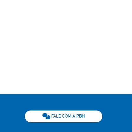
be
FALE COM A
PBH