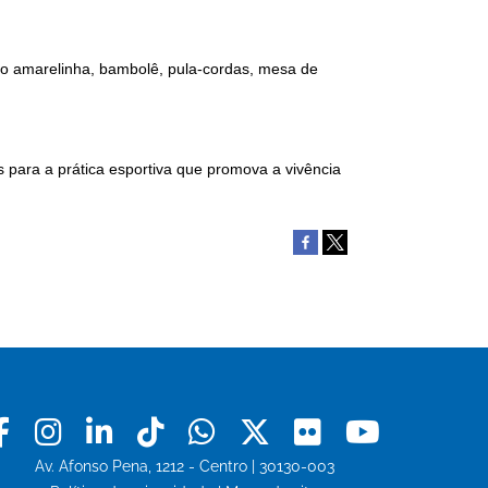
omo amarelinha, bambolê, pula-cordas, mesa de
 para a prática esportiva que promova a vivência
Facebook
Instagram
Linkedin
Tiktok
Whatsapp
X
Flickr
Youtu
Av. Afonso Pena, 1212 - Centro | 30130-003