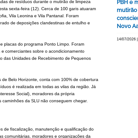
PBH e 
das de resíduos durante o mutirão de limpeza
esta sexta-feira (12). Cerca de 100 garis atuaram
mutirão
ofia, Vila Leonina e Vila Pantanal. Foram
conscie
tirado de deposições clandestinas de entulho e
Novo Aa
14/07/2026 |
 de placas do programa Ponto Limpo. Foram
 e comerciantes sobre o acondicionamento
o uso das Unidades de Recebimento de Pequenos
s de Belo Horizonte, conta com 100% de cobertura
síduos é realizada em todas as vilas da região. Já
nteresse Social), moradores da própria
 os caminhões da SLU não conseguem chegar.
s de fiscalização, manutenção e qualificação do
ças comunitárias, moradores e organizações da