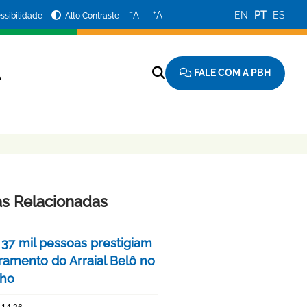
−
+
A
A
EN
PT
ES
ssibilidade
Alto Contraste
FALE COM A PBH
A
as Relacionadas
 37 mil pessoas prestigiam
ramento do Arraial Belô no
nho