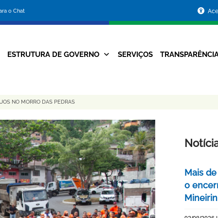
Portal
para o Chat
Ace
da
Prefeitura
ESTRUTURA DE GOVERNO
SERVIÇOS
TRANSPARÊNCI
Navegação
de
Principal
Belo
DUOS NO MORRO DAS PEDRAS
Horizonte
Notíci
Mais de
o encer
Mineiri