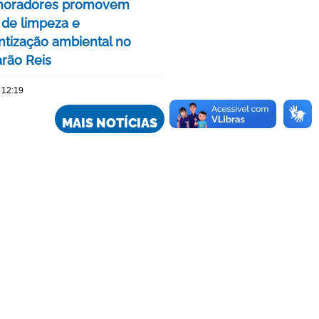
moradores promovem
 de limpeza e
ntização ambiental no
rão Reis
 12:19
MAIS NOTÍCIAS