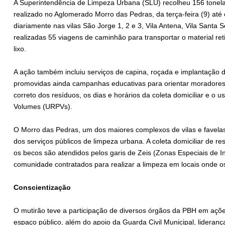
A Superintendência de Limpeza Urbana (SLU) recolheu 156 tonela
realizado no Aglomerado Morro das Pedras, da terça-feira (9) até 
diariamente nas vilas São Jorge 1, 2 e 3, Vila Antena, Vila Santa S
realizadas 55 viagens de caminhão para transportar o material re
lixo.
A ação também incluiu serviços de capina, roçada e implantação
promovidas ainda campanhas educativas para orientar moradores
correto dos resíduos, os dias e horários da coleta domiciliar e 
Volumes (URPVs).
O Morro das Pedras, um dos maiores complexos de vilas e favela
dos serviços públicos de limpeza urbana. A coleta domiciliar de re
os becos são atendidos pelos garis de Zeis (Zonas Especiais de I
comunidade contratados para realizar a limpeza em locais onde
Conscientização
O mutirão teve a participação de diversos órgãos da PBH em açõe
espaço público, além do apoio da Guarda Civil Municipal, lideran