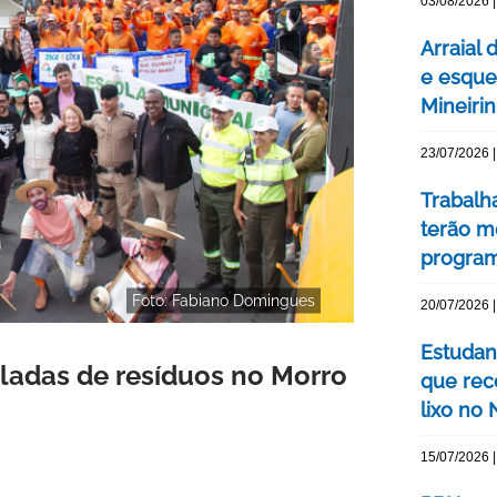
03/08/2026 |
Arraial 
e esque
Mineiri
23/07/2026 |
Trabalh
terão m
program
Foto: Fabiano Domingues
20/07/2026 |
Estudan
eladas de resíduos no Morro
que rec
lixo no
15/07/2026 |