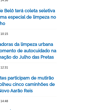
 14:36
de Belô terá coleta seletiva
ma especial de limpeza no
nho
 10:15
adoras da limpeza urbana
omento de autocuidado na
ação do Julho das Pretas
 12:31
tes participam de mutirão
olheu cinco caminhões de
 Novo Aarão Reis
 14:48