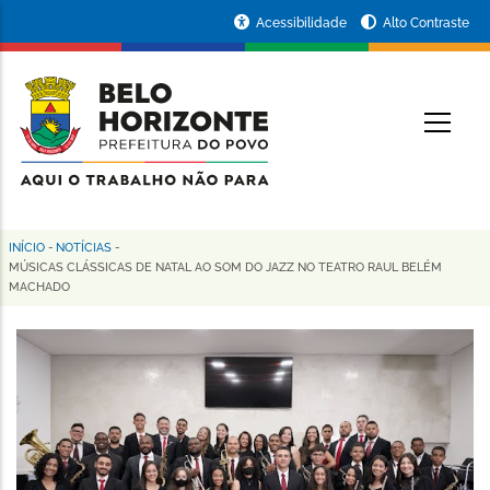
Pular
Portal
Acessibilidade
Alto Contraste
para
da
o
conteúdo
Prefeitura
O
principal
de
Belo
Horizonte
INÍCIO
-
NOTÍCIAS
-
Trilha
MÚSICAS CLÁSSICAS DE NATAL AO SOM DO JAZZ NO TEATRO RAUL BELÉM
MACHADO
de
navegação