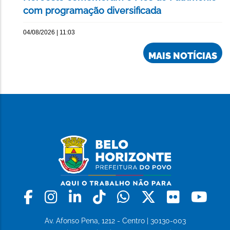
com programação diversificada
04/08/2026 | 11:03
MAIS NOTÍCIAS
Facebook
Instagram
Linkedin
Tiktok
Whatsapp
X
Flickr
Yo
Av. Afonso Pena, 1212 - Centro | 30130-003