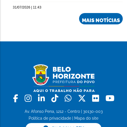
31/07/2026 | 11:43
MAIS NOTÍCIAS
Facebook
Instagram
Linkedin
Tiktok
Whatsapp
X
Flickr
Yo
Av. Afonso Pena, 1212 - Centro | 30130-003
Política de privacidade
|
Mapa do site