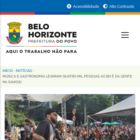
Pular
Portal
Acessibilidade
Alto Contraste
para
da
o
conteúdo
Prefeitura
O
principal
de
Belo
Horizonte
INÍCIO
-
NOTÍCIAS
-
Trilha
MÚSICA E GASTRONOMIA LEVARAM QUATRO MIL PESSOAS AO BH É DA GENTE
NA SAVASSI
de
navegação