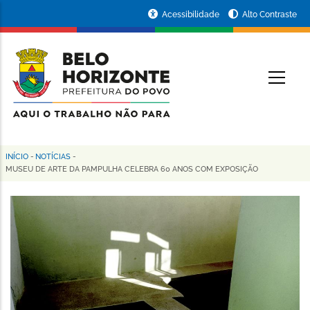
Pular
Portal
Acessibilidade
Alto Contraste
para
da
o
conteúdo
Prefeitura
O
principal
de
Belo
Horizonte
INÍCIO
-
NOTÍCIAS
-
Trilha
MUSEU DE ARTE DA PAMPULHA CELEBRA 60 ANOS COM EXPOSIÇÃO
de
navegação