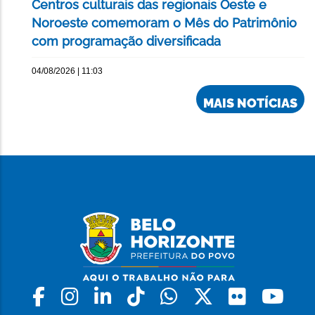
Centros culturais das regionais Oeste e
Noroeste comemoram o Mês do Patrimônio
com programação diversificada
04/08/2026 | 11:03
MAIS NOTÍCIAS
Facebook
Instagram
Linkedin
Tiktok
Whatsapp
X
Flickr
Yo