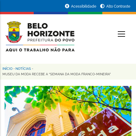
Pular
Portal
Acessibilidade
Alto Contraste
para
da
o
conteúdo
Prefeitura
O
principal
de
Belo
Horizonte
INÍCIO
-
NOTÍCIAS
-
Trilha
MUSEU DA MODA RECEBE A “SEMANA DA MODA FRANCO-MINEIRA”
de
navegação