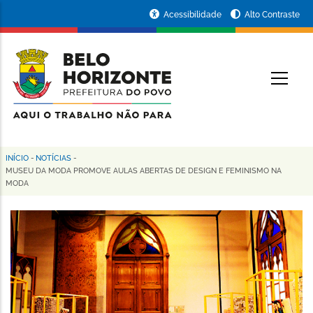
Pular
Portal
Acessibilidade
Alto Contraste
para
da
o
conteúdo
Prefeitura
O
principal
de
Belo
Horizonte
INÍCIO
-
NOTÍCIAS
-
Trilha
MUSEU DA MODA PROMOVE AULAS ABERTAS DE DESIGN E FEMINISMO NA
MODA
de
navegação