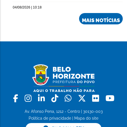
04/08/2026 | 10:18
MAIS NOTÍCIAS
Facebook
Instagram
Linkedin
Tiktok
Whatsapp
X
Flickr
Yo
Av. Afonso Pena, 1212 - Centro | 30130-003
Política de privacidade
|
Mapa do site