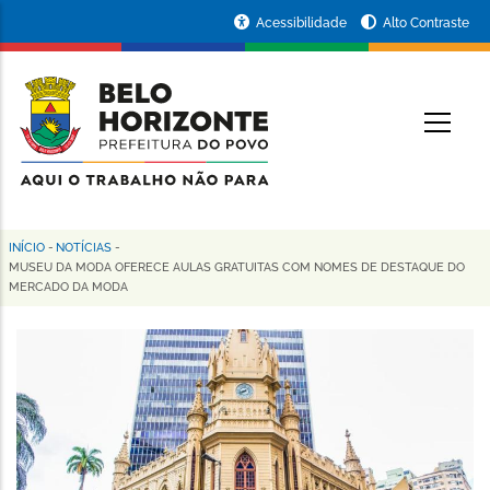
Pular
Portal
Acessibilidade
Alto Contraste
para
da
o
conteúdo
Prefeitura
O
principal
de
Belo
Horizonte
INÍCIO
-
NOTÍCIAS
-
Trilha
MUSEU DA MODA OFERECE AULAS GRATUITAS COM NOMES DE DESTAQUE DO
MERCADO DA MODA
de
navegação