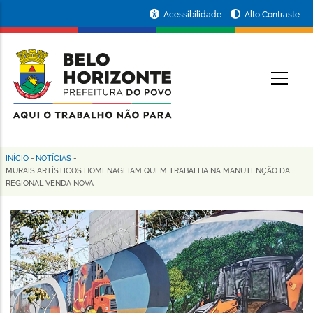
Pular
Portal
Acessibilidade
Alto Contraste
para
da
o
conteúdo
Prefeitura
O
principal
de
Belo
Horizonte
INÍCIO
-
NOTÍCIAS
-
Trilha
MURAIS ARTÍSTICOS HOMENAGEIAM QUEM TRABALHA NA MANUTENÇÃO DA
REGIONAL VENDA NOVA
de
navegação