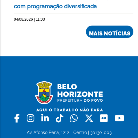
com programação diversificada
04/08/2026 | 11:03
MAIS NOTÍCIAS
Facebook
Instagram
Linkedin
Tiktok
Whatsapp
X
Flickr
Yo
Av. Afonso Pena, 1212 - Centro | 30130-003