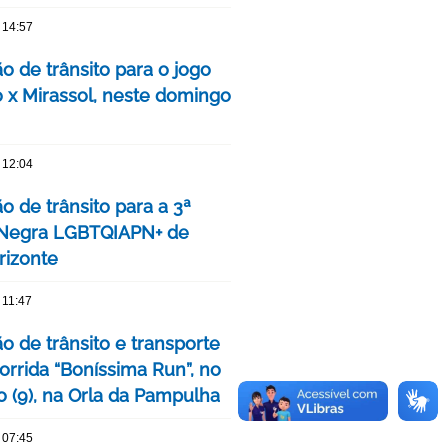
 14:57
o de trânsito para o jogo
o x Mirassol, neste domingo
 12:04
o de trânsito para a 3ª
 Negra LGBTQIAPN+ de
rizonte
 11:47
o de trânsito e transporte
orrida “Boníssima Run”, no
 (9), na Orla da Pampulha
 07:45