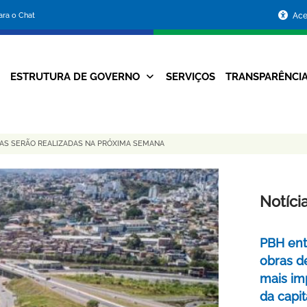
Portal
para o Chat
Ace
da
Prefeitura
ESTRUTURA DE GOVERNO
SERVIÇOS
TRANSPARÊNCI
Navegação
de
Principal
Belo
AS SERÃO REALIZADAS NA PRÓXIMA SEMANA
Horizonte
Notíci
PBH ent
obras d
mais im
da capit