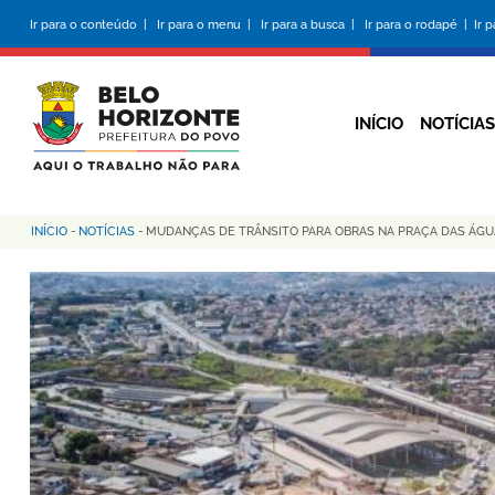
Pular
Ir para o conteúdo |
Ir para o menu |
Ir para a busca |
Ir para o rodapé |
Ir 
para
o
conteúdo
principal
INÍCIO
NOTÍCIAS
INÍCIO
-
NOTÍCIAS
-
MUDANÇAS DE TRÂNSITO PARA OBRAS NA PRAÇA DAS ÁGU
Trilha
de
navegação