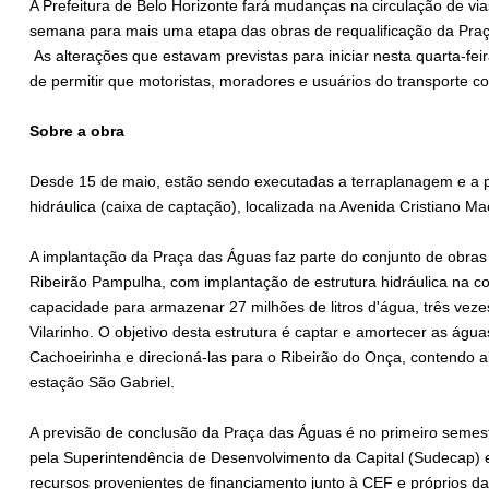
A Prefeitura de Belo Horizonte fará mudanças na circulação de vi
semana para mais uma etapa das obras de requalificação da Praç
As alterações que estavam previstas para iniciar nesta quarta-fe
de permitir que motoristas, moradores e usuários do transporte 
Sobre a obra
Desde 15 de maio, estão sendo executadas a terraplanagem e a p
hidráulica (caixa de captação), localizada na Avenida Cristiano M
A implantação da Praça das Águas faz parte do conjunto de obra
Ribeirão Pampulha, com implantação de estrutura hidráulica na c
capacidade para armazenar 27 milhões de litros d'água, três vez
Vilarinho. O objetivo desta estrutura é captar e amortecer as ág
Cachoeirinha e direcioná-las para o Ribeirão do Onça, contendo 
estação São Gabriel.
A previsão de conclusão da Praça das Águas é no primeiro semes
pela Superintendência de Desenvolvimento da Capital (Sudecap) e
recursos provenientes de financiamento junto à CEF e próprios da 