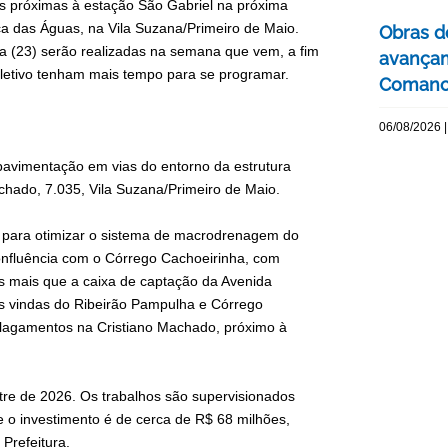
as próximas à estação São Gabriel na próxima
a das Águas, na Vila Suzana/Primeiro de Maio.
Obras d
ira (23) serão realizadas na semana que vem, a fim
avançam
coletivo tenham mais tempo para se programar.
Comanc
06/08/2026 |
avimentação em vias do entorno da estrutura
achado, 7.035, Vila Suzana/Primeiro de Maio.
s para otimizar o sistema de macrodrenagem do
onfluência com o Córrego Cachoeirinha, com
es mais que a caixa de captação da Avenida
uas vindas do Ribeirão Pampulha e Córrego
alagamentos na Cristiano Machado, próximo à
tre de 2026. Os trabalhos são supervisionados
 o investimento é de cerca de R$ 68 milhões,
Prefeitura.