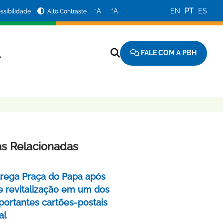
−
+
A
A
EN
PT
ES
ssibilidade
Alto Contraste
FALE COM A PBH
A
as Relacionadas
rega Praça do Papa após
e revitalização em um dos
portantes cartões-postais
al