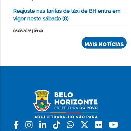
Reajuste nas tarifas de táxi de BH entra em
vigor neste sábado (8)
06/08/2026 | 09:40
MAIS NOTÍCIAS
Facebook
Instagram
Linkedin
Tiktok
Whatsapp
X
Flickr
Yo