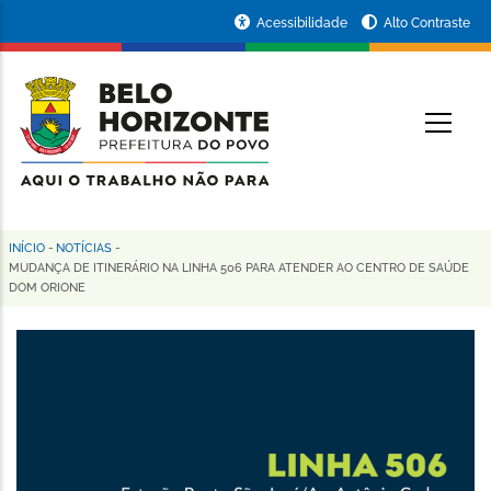
Pular
Portal
Acessibilidade
Alto Contraste
para
da
o
conteúdo
Prefeitura
O
principal
de
Belo
Horizonte
INÍCIO
-
NOTÍCIAS
-
Trilha
MUDANÇA DE ITINERÁRIO NA LINHA 506 PARA ATENDER AO CENTRO DE SAÚDE
DOM ORIONE
de
navegação