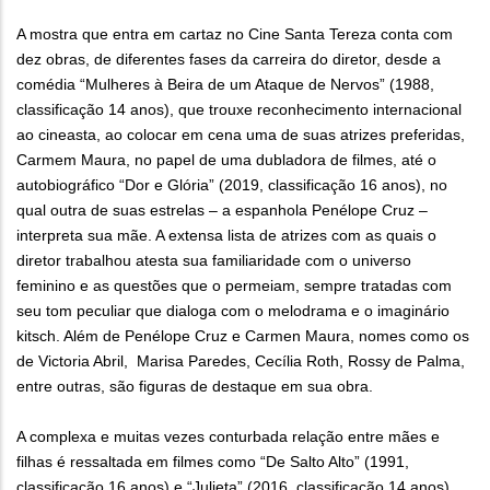
A mostra que entra em cartaz no Cine Santa Tereza conta com
dez obras, de diferentes fases da carreira do diretor, desde a
comédia “Mulheres à Beira de um Ataque de Nervos” (1988,
classificação 14 anos), que trouxe reconhecimento internacional
ao cineasta, ao colocar em cena uma de suas atrizes preferidas,
Carmem Maura, no papel de uma dubladora de filmes, até o
autobiográfico “Dor e Glória” (2019, classificação 16 anos), no
qual outra de suas estrelas – a espanhola Penélope Cruz –
interpreta sua mãe. A extensa lista de atrizes com as quais o
diretor trabalhou atesta sua familiaridade com o universo
feminino e as questões que o permeiam, sempre tratadas com
seu tom peculiar que dialoga com o melodrama e o imaginário
kitsch. Além de Penélope Cruz e Carmen Maura, nomes como os
de Victoria Abril, Marisa Paredes, Cecília Roth, Rossy de Palma,
entre outras, são figuras de destaque em sua obra.
A complexa e muitas vezes conturbada relação entre mães e
filhas é ressaltada em filmes como “De Salto Alto” (1991,
classificação 16 anos) e “Julieta” (2016, classificação 14 anos),