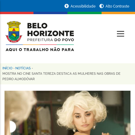
Pular
Portal
Acessibilidade
Alto Contraste
para
da
o
conteúdo
Prefeitura
O
principal
de
Belo
Horizonte
INÍCIO
-
NOTÍCIAS
-
Trilha
MOSTRA NO CINE SANTA TEREZA DESTACA AS MULHERES NAS OBRAS DE
PEDRO ALMODÓVAR
de
navegação