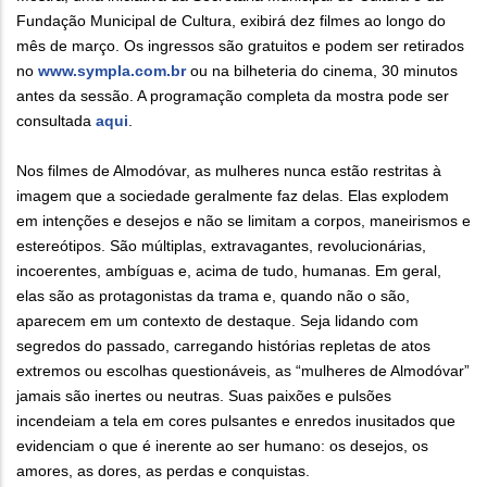
Fundação Municipal de Cultura, exibirá dez filmes ao longo do
mês de março. Os ingressos são gratuitos e podem ser retirados
no
www.sympla.com.br
ou na bilheteria do cinema, 30 minutos
antes da sessão. A programação completa da mostra pode ser
consultada
aqui
.
Nos filmes de Almodóvar, as mulheres nunca estão restritas à
imagem que a sociedade geralmente faz delas. Elas explodem
em intenções e desejos e não se limitam a corpos, maneirismos e
estereótipos. São múltiplas, extravagantes, revolucionárias,
incoerentes, ambíguas e, acima de tudo, humanas. Em geral,
elas são as protagonistas da trama e, quando não o são,
aparecem em um contexto de destaque. Seja lidando com
segredos do passado, carregando histórias repletas de atos
extremos ou escolhas questionáveis, as “mulheres de Almodóvar”
jamais são inertes ou neutras. Suas paixões e pulsões
incendeiam a tela em cores pulsantes e enredos inusitados que
evidenciam o que é inerente ao ser humano: os desejos, os
amores, as dores, as perdas e conquistas.