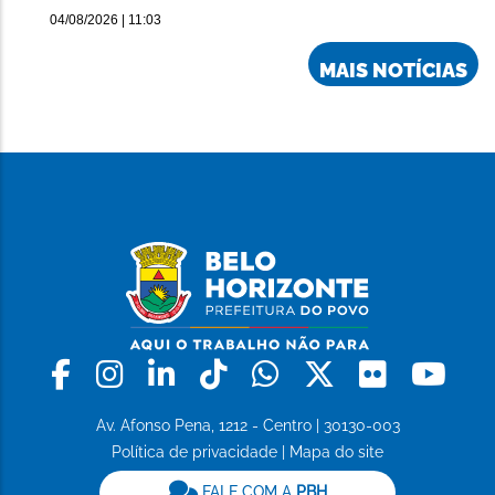
04/08/2026 | 11:03
MAIS NOTÍCIAS
Facebook
Instagram
Linkedin
Tiktok
Whatsapp
X
Flickr
Yo
Av. Afonso Pena, 1212 - Centro | 30130-003
Política de privacidade
|
Mapa do site
FALE COM A
PBH