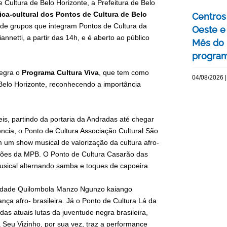
Cultura de Belo Horizonte, a Prefeitura de Belo
tica-cultural dos Pontos de Cultura de Belo
Centros 
de grupos que integram Pontos de Cultura da
Oeste 
netti, a partir das 14h, e é aberto ao público
Mês do 
program
tegra o
Programa Cultura Viva
, que tem como
04/08/2026 |
 Belo Horizonte, reconhecendo a importância
Reis, partindo da portaria da Andradas até chegar
ncia, o Ponto de Cultura Associação Cultural São
m um show musical de valorização da cultura afro-
ições da MPB. O Ponto de Cultura Casarão das
sical alternando samba e toques de capoeira.
nidade Quilombola Manzo Ngunzo kaiango
nça afro- brasileira. Já o Ponto de Cultura Lá da
as atuais lutas da juventude negra brasileira,
 Seu Vizinho, por sua vez, traz a performance