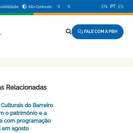
−
+
A
A
EN
PT
ES
ssibilidade
Alto Contraste
FALE COM A PBH
A
as Relacionadas
Culturais do Barreiro
m o patrimônio e a
a com programação
l em agosto