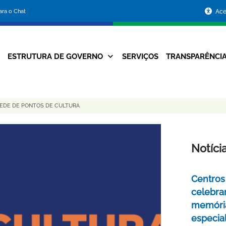
Portal
para o Chat
Ace
da
Prefeitura
ESTRUTURA DE GOVERNO
SERVIÇOS
TRANSPARÊNCI
Navegação
de
Principal
Belo
REDE DE PONTOS DE CULTURA
Horizonte
Notíci
Centros 
celebra
memóri
especia