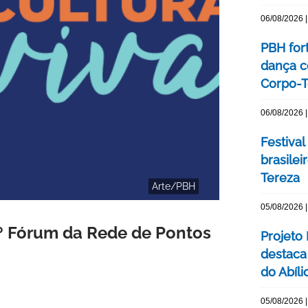
06/08/2026 |
PBH for
dança c
Corpo-Te
06/08/2026 |
Festival
brasile
Tereza
Arte/PBH
05/08/2026 |
 1º Fórum da Rede de Pontos
Projeto
destaca 
do Abíli
05/08/2026 |