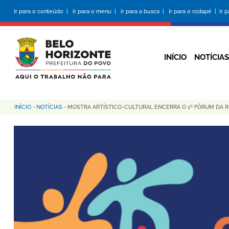
Pular
Ir para o conteúdo |
Ir para o menu |
Ir para a busca |
Ir para o rodapé |
Ir 
para
o
conteúdo
principal
INÍCIO
NOTÍCIAS
INÍCIO
-
NOTÍCIAS
-
MOSTRA ARTÍSTICO-CULTURAL ENCERRA O 1º FÓRUM DA 
Trilha
de
navegação