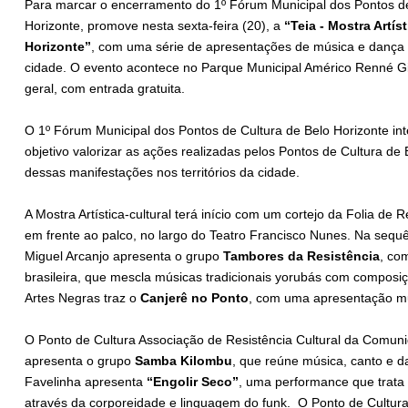
Para marcar o encerramento do 1º Fórum Municipal dos Pontos de 
Horizonte, promove nesta sexta-feira (20), a
“Teia - Mostra Artís
Horizonte”
, com uma série de apresentações de música e dança 
cidade. O evento acontece no Parque Municipal Américo Renné Gian
geral, com entrada gratuita.
O 1º Fórum Municipal dos Pontos de Cultura de Belo Horizonte in
objetivo valorizar as ações realizadas pelos Pontos de Cultura de
dessas manifestações nos territórios da cidade.
A Mostra Artística-cultural terá início com um cortejo da Folia de 
em frente ao palco, no largo do Teatro Francisco Nunes. Na sequê
Miguel Arcanjo apresenta o grupo
Tambores da Resistência
, co
brasileira, que mescla músicas tradicionais yorubás com compos
Artes Negras traz o
Canjerê no Ponto
, com uma apresentação mu
O Ponto de Cultura Associação de Resistência Cultural da Comu
apresenta o grupo
Samba Kilombu
, que reúne música, canto e da
Favelinha apresenta
“Engolir Seco”
, uma performance que trata d
através da corporeidade e linguagem do funk. O Ponto de Cultura