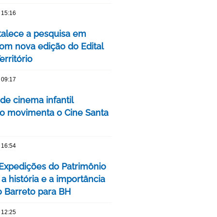
 15:16
talece a pesquisa em
om nova edição do Edital
rritório
 09:17
 de cinema infantil
iro movimenta o Cine Santa
 16:54
 Expedições do Patrimônio
a história e a importância
o Barreto para BH
 12:25