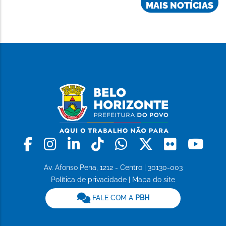
MAIS NOTÍCIAS
Facebook
Instagram
Linkedin
Tiktok
Whatsapp
X
Flickr
Yo
Av. Afonso Pena, 1212 - Centro | 30130-003
Política de privacidade
|
Mapa do site
FALE COM A
PBH