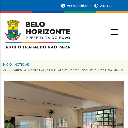
Pular
Portal
Acessibilidade
Alto Contraste
para
da
o
conteúdo
Prefeitura
O
principal
de
Belo
Horizonte
INÍCIO
-
NOTÍCIAS
-
Trilha
MORADORES DO SANTA LÚCIA PARTICIPAM DE OFICINAS DE MARKETING DIGITAL
de
navegação