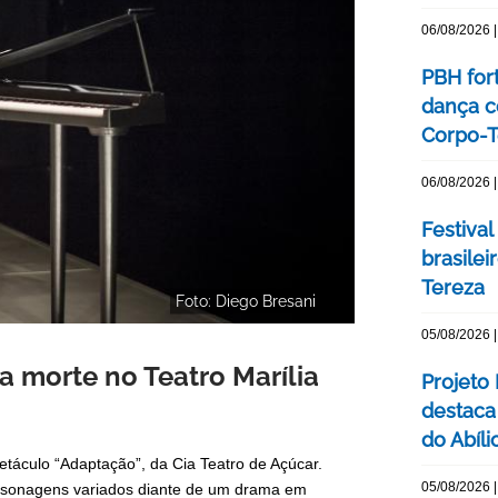
06/08/2026 |
PBH for
dança c
Corpo-Te
06/08/2026 |
Festival
brasile
Tereza
Foto: Diego Bresani
05/08/2026 |
 morte no Teatro Marília
Projeto
destaca 
do Abíli
etáculo “Adaptação”, da Cia Teatro de Açúcar.
05/08/2026 |
 personagens variados diante de um drama em