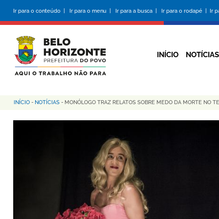
Pular
Ir para o conteúdo |
Ir para o menu |
Ir para a busca |
Ir para o rodapé |
Ir 
para
o
conteúdo
principal
INÍCIO
NOTÍCIAS
INÍCIO
-
NOTÍCIAS
-
MONÓLOGO TRAZ RELATOS SOBRE MEDO DA MORTE NO TE
Trilha
de
navegação