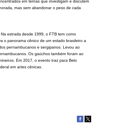
 concentrados em temas que investigam e discutem
morada, mas sem abandonar o peso de cada
B). Na estrada desde 1999, o FTB tem como
 leva o panorama cênico de um estado brasileiro a
o dos pernambucanos e sergipanos. Levou ao
 e pernambucanos. Os gaúchos também foram ao
ineiros. Em 2017, o evento traz para Belo
ederal em artes cênicas.