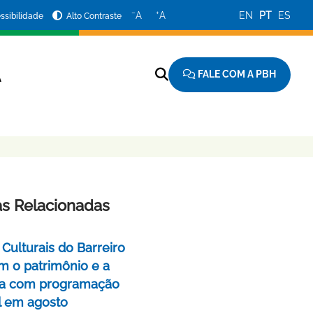
−
+
A
A
EN
PT
ES
ssibilidade
Alto Contraste
FALE COM A PBH
A
as Relacionadas
Culturais do Barreiro
m o patrimônio e a
a com programação
l em agosto