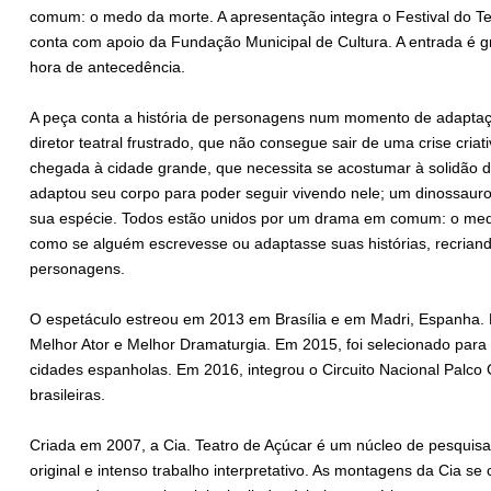
comum: o medo da morte. A apresentação integra o Festival do Tea
conta com apoio da Fundação Municipal de Cultura. A entrada é g
hora de antecedência.
A peça conta a história de personagens num momento de adaptaç
diretor teatral frustrado, que não consegue sair de uma crise cria
chegada à cidade grande, que necessita se acostumar à solidão d
adaptou seu corpo para poder seguir vivendo nele; um dinossaur
sua espécie. Todos estão unidos por um drama em comum: o medo d
como se alguém escrevesse ou adaptasse suas histórias, recriand
personagens.
O espetáculo estreou em 2013 em Brasília e em Madri, Espanha
Melhor Ator e Melhor Dramaturgia. Em 2015, foi selecionado para 
cidades espanholas. Em 2016, integrou o Circuito Nacional Palco G
brasileiras.
Criada em 2007, a Cia. Teatro de Açúcar é um núcleo de pesquis
original e intenso trabalho interpretativo. As montagens da Cia se