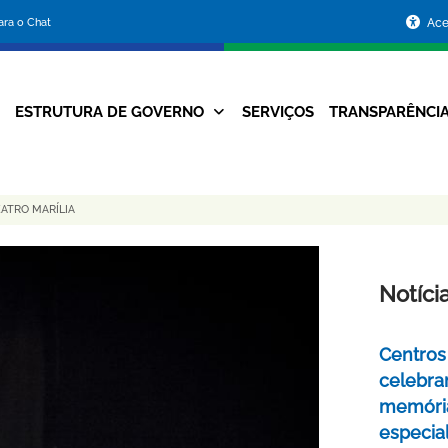
Portal
para o Chat
Ace
da
Prefeitura
ESTRUTURA DE GOVERNO
SERVIÇOS
TRANSPARÊNCI
Navegação
de
Principal
Belo
ATRO MARÍLIA
Horizonte
Notíci
Centros 
celebra
memóri
especia