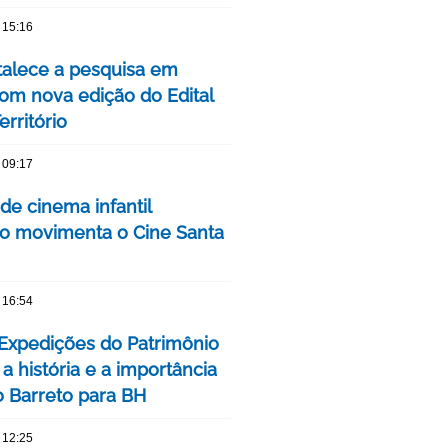
 15:16
talece a pesquisa em
om nova edição do Edital
rritório
 09:17
 de cinema infantil
iro movimenta o Cine Santa
 16:54
 Expedições do Patrimônio
a história e a importância
o Barreto para BH
 12:25