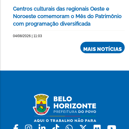
Centros culturais das regionais Oeste e
Noroeste comemoram o Mês do Patrimônio
com programação diversificada
04/08/2026 | 11:03
MAIS NOTÍCIAS
Facebook
Instagram
Linkedin
Tiktok
Whatsapp
X
Flickr
Yo