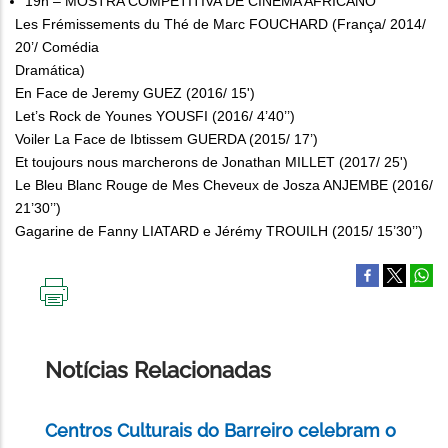
19h – MOSTRA COMPETITIVA DE CINEMA AFRICANO
Les Frémissements du Thé de Marc FOUCHARD (França/ 2014/
20’/ Comédia
Dramática)
En Face de Jeremy GUEZ (2016/ 15')
Let’s Rock de Younes YOUSFI (2016/ 4’40’’)
Voiler La Face de Ibtissem GUERDA (2015/ 17’)
Et toujours nous marcherons de Jonathan MILLET (2017/ 25')
Le Bleu Blanc Rouge de Mes Cheveux de Josza ANJEMBE (2016/
21’30’’)
Gagarine de Fanny LIATARD e Jérémy TROUILH (2015/ 15’30’’)
IMPRIMIR
ESTA
PÁGINA
Notícias Relacionadas
Centros Culturais do Barreiro celebram o