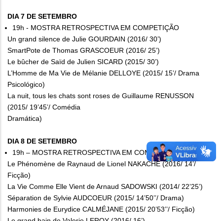
DIA 7 DE SETEMBRO
19h - MOSTRA RETROSPECTIVA EM COMPETIÇÃO
Un grand silence de Julie GOURDAIN (2016/ 30’)
SmartPote de Thomas GRASCOEUR (2016/ 25’)
Le bûcher de Saïd de Julien SICARD (2015/ 30’)
L’Homme de Ma Vie de Mélanie DELLOYE (2015/ 15’/ Drama
Psicológico)
La nuit, tous les chats sont roses de Guillaume RENUSSON
(2015/ 19’45’/ Comédia
Dramática)
DIA 8 DE SETEMBRO
19h – MOSTRA RETROSPECTIVA EM COMPETIÇÃO
Le Phénomène de Raynaud de Lionel NAKACHE (2016/ 14’/
Ficção)
La Vie Comme Elle Vient de Arnaud SADOWSKI (2014/ 22’25’)
Séparation de Sylvie AUDCOEUR (2015/ 14’50’’/ Drama)
Harmonies de Eurydice CALMÉJANE (2015/ 20’53’’/ Ficção)
Le grand bain de Valerie LEROY (2016/ 16’)