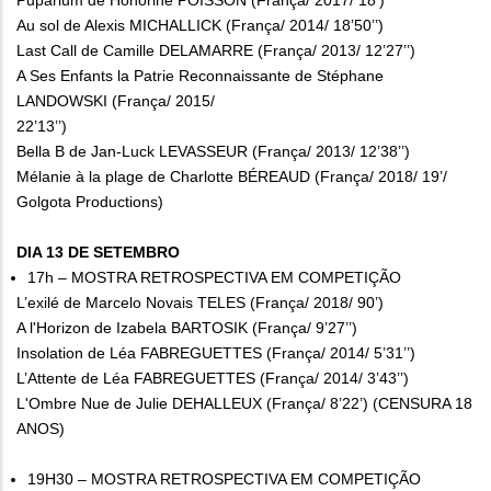
Puparium de Honorine POISSON (França/ 2017/ 18’)
Au sol de Alexis MICHALLICK (França/ 2014/ 18’50’’)
Last Call de Camille DELAMARRE (França/ 2013/ 12’27’’)
A Ses Enfants la Patrie Reconnaissante de Stéphane
LANDOWSKI (França/ 2015/
22’13’’)
Bella B de Jan-Luck LEVASSEUR (França/ 2013/ 12’38’’)
Mélanie à la plage de Charlotte BÉREAUD (França/ 2018/ 19’/
Golgota Productions)
DIA 13 DE SETEMBRO
17h – MOSTRA RETROSPECTIVA EM COMPETIÇÃO
L’exilé de Marcelo Novais TELES (França/ 2018/ 90’)
A l'Horizon de Izabela BARTOSIK (França/ 9’27’’)
Insolation de Léa FABREGUETTES (França/ 2014/ 5’31’’)
L’Attente de Léa FABREGUETTES (França/ 2014/ 3’43’’)
L'Ombre Nue de Julie DEHALLEUX (França/ 8’22’) (CENSURA 18
ANOS)
19H30 – MOSTRA RETROSPECTIVA EM COMPETIÇÃO