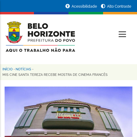
Pular
Portal
Acessibilidade
Alto Contraste
para
da
o
conteúdo
Prefeitura
O
principal
de
Belo
Horizonte
INÍCIO
-
NOTÍCIAS
-
Trilha
MIS CINE SANTA TEREZA RECEBE MOSTRA DE CINEMA FRANCÊS
de
navegação