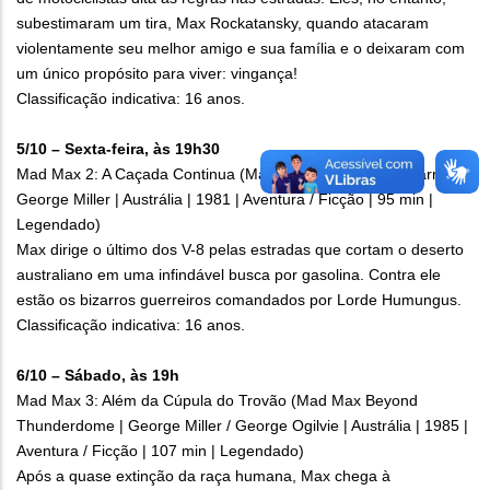
subestimaram um tira, Max Rockatansky, quando atacaram
violentamente seu melhor amigo e sua família e o deixaram com
um único propósito para viver: vingança!
Classificação indicativa: 16 anos.
5/10 – Sexta-feira, às 19h30
Mad Max 2: A Caçada Continua (Mad Max 2: The Road Warrior |
George Miller | Austrália | 1981 | Aventura / Ficção | 95 min |
Legendado)
Max dirige o último dos V-8 pelas estradas que cortam o deserto
australiano em uma infindável busca por gasolina. Contra ele
estão os bizarros guerreiros comandados por Lorde Humungus.
Classificação indicativa: 16 anos.
6/10 – Sábado, às 19h
Mad Max 3: Além da Cúpula do Trovão (Mad Max Beyond
Thunderdome | George Miller / George Ogilvie | Austrália | 1985 |
Aventura / Ficção | 107 min | Legendado)
Após a quase extinção da raça humana, Max chega à