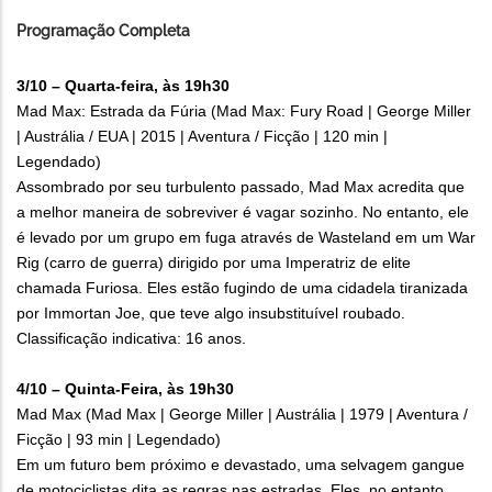
Programação Completa
3/10 – Quarta-feira, às 19h30
Mad Max: Estrada da Fúria (Mad Max: Fury Road | George Miller
| Austrália / EUA | 2015 | Aventura / Ficção | 120 min |
Legendado)
Assombrado por seu turbulento passado, Mad Max acredita que
a melhor maneira de sobreviver é vagar sozinho. No entanto, ele
é levado por um grupo em fuga através de Wasteland em um War
Rig (carro de guerra) dirigido por uma Imperatriz de elite
chamada Furiosa. Eles estão fugindo de uma cidadela tiranizada
por Immortan Joe, que teve algo insubstituível roubado.
Classificação indicativa: 16 anos.
4/10 – Quinta-Feira, às 19h30
Mad Max (Mad Max | George Miller | Austrália | 1979 | Aventura /
Ficção | 93 min | Legendado)
Em um futuro bem próximo e devastado, uma selvagem gangue
de motociclistas dita as regras nas estradas. Eles, no entanto,