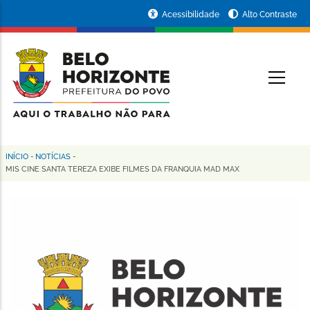
Pular
Portal
Acessibilidade
Alto Contraste
para
da
o
conteúdo
Prefeitura
O
principal
de
Belo
Horizonte
INÍCIO
-
NOTÍCIAS
-
Trilha
MIS CINE SANTA TEREZA EXIBE FILMES DA FRANQUIA MAD MAX
de
navegação