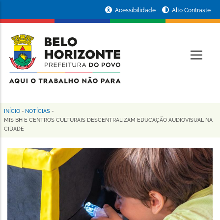
Pular
Portal
Acessibilidade
Alto Contraste
para
da
o
conteúdo
Prefeitura
O
principal
de
Belo
Horizonte
INÍCIO
-
NOTÍCIAS
-
Trilha
MIS BH E CENTROS CULTURAIS DESCENTRALIZAM EDUCAÇÃO AUDIOVISUAL NA
CIDADE
de
navegação