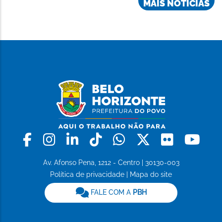
MAIS NOTÍCIAS
Facebook
Instagram
Linkedin
Tiktok
Whatsapp
X
Flickr
Yo
Av. Afonso Pena, 1212 - Centro | 30130-003
Política de privacidade
|
Mapa do site
FALE COM A
PBH