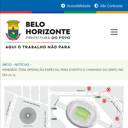
Pular
Portal
Acessibilidade
Alto Contraste
para
da
o
conteúdo
Prefeitura
O
principal
de
Belo
Horizonte
INÍCIO
-
NOTÍCIAS
-
Trilha
MINEIRÃO TERÁ OPERAÇÃO ESPECIAL PARA EVENTO O CHAMADO DO GRIFO, NO
DIA 21/9
de
navegação