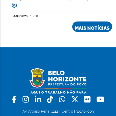
(5)
04/08/2026 | 15:58
MAIS NOTÍCIAS
Facebook
Instagram
Linkedin
Tiktok
Whatsapp
X
Flickr
Yo
Av. Afonso Pena, 1212 - Centro | 30130-003